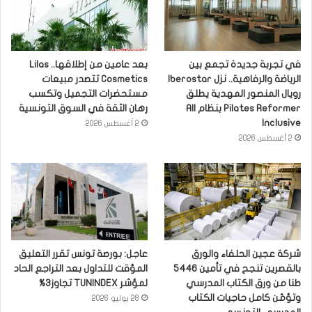
في تجربة جديدة تجمع بين
بعد عامين من إطلاقها.. Lilas
الرياضة والرفاهية.. نزل Iberostar
Cosmetics تتصدر مبيعات
رويال المنصور المهدية يطلق
مستحضرات التجميل وتكسب
Pilates Reformer بنظام All
رهان الثقة في السوق التونسية
Inclusive
2 أغسطس 2026
2 أغسطس 2026
شركة عجين الحلفاء والورق
عاجل: بورصة تونس تقرر التعليق
بالقصرين تنجح في تأمين 5446
المؤقت للتداول بعد التراجع الحاد
طنا من ورق الكتاب المدرسي
لمؤشر TUNINDEX تجاوز3%
وتؤمّن كامل حاجيات الكتاب
28 يوليو 2026