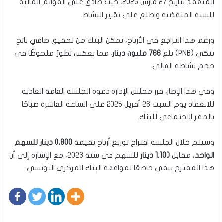
المنعقد بتاريخ 27 مارس 2025، حيث صادق على القوائم المالية
للسنة المنقضية واطلع على تقرير النشاط.
ورغم هذا التراجع في الأرباح، تمكن البنك من تحقيق صافي ناتج
بنكي (PNB) بلغ
766 مليون دينار
، مما يعكس تطورًا ملحوظًا في
حجم نشاطه المالي.
وفي هذا الإطار، قرر مجلس الإدارة دعوة الجلسة العامة العادية
للانعقاد يوم السبت 26 أفريل 2025 على الساعة العاشرة صباحًا
بالمقر الاجتماعي للبنك.
وسيتم خلال الجلسة اقتراح توزيع أرباح بقيمة
0,800 دينار للسهم
الواحد
، مقابل
1,100 دينار
للسهم في سنة 2023، مع الإشارة إلى أن
هذا المقترح يبقى خاضعًا لموافقة البنك المركزي التونسي.