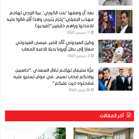
بعد أن وصفها ‘بنت الكوري’..بية الزردي تهاجم
مهذب الرميلي:”يلزم يتربى وهذا أش قالوا عليه
تلامذتوا وراهم خايفين”(فيديو)
11 ديسمبر 2022
وكيل العيدوني أكّد الخبر..عيسى العيدوني
معارا إلى بطل أوروبا بديلا للاعبه المصاب
3 ديسمبر 2022
عزّة سليمان تهاجم نضال السعدي :”حاسبين
رواحكم صحاب نسيم.. في عوض تسترو عليه
فضحتوه خيت عليكم”
29 فبراير 2024
آخر المقالات