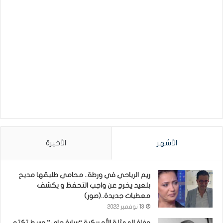
الأشهر
الأخيرة
ريم الرياحي في ورطة.. محامي طليقها مديح
بلعيد يخرج عن واجب التحفظ و يكشف
معطيات جديدة..(صور)
13 نوفمبر 2022
وفاة الممثلة الأمريكية “سارة جاي” وسط تكتم