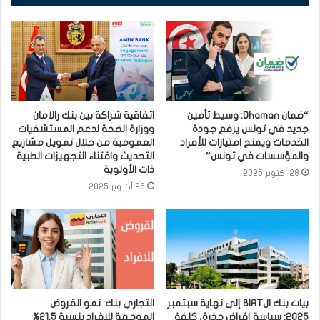
“ضمان Dhaman: وسيط تأمين
اتفاقية شراكة بين بنك رالامان
جديد في تونس يرفع جودة
ووزارة الصحة لدعم المستشفيات
الخدمات ويمنح امتيازات للأفراد
العمومية من خلال تمويل مشاريع
والمؤسسات في تونس”
التحديث واقتناء التجهيزات الطبية
ذات الأولوية
28 أكتوبر 2025
26 أكتوبر 2025
بيات بنك الBIAT إلى نهاية سبتمبر
التجاري بنك: نمو القروض
2025: سياسة إقراض حذرة، كلفة
الموجهة للافراد بنسبة 21.5%