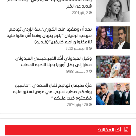
شديد عن الخبر
2 يناير 2021
بعد أن وصفها ‘بنت الكوري’..بية الزردي تهاجم
مهذب الرميلي:”يلزم يتربى وهذا أش قالوا عليه
تلامذتوا وراهم خايفين”(فيديو)
11 ديسمبر 2022
وكيل العيدوني أكّد الخبر..عيسى العيدوني
معارا إلى بطل أوروبا بديلا للاعبه المصاب
3 ديسمبر 2022
عزّة سليمان تهاجم نضال السعدي :”حاسبين
رواحكم صحاب نسيم.. في عوض تسترو عليه
فضحتوه خيت عليكم”
29 فبراير 2024
آخر المقالات