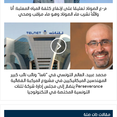
م-ع الصوناد تعليقا على ارتفاع كلفة المياه المعلبة: أنا
واللّه نشرب ماء الصوناد وهو ماء مراقب وصحي
محمد عبيد، العالم التونسي في "ناسا" ونائب نائب كبير
المهندسين الميكانيكيين في مشروع المركبة الفضائية
Perseverance ينضمّ إلى مجلس إدارة شركة تلنات
التونسية المختصة في التكنولوجيا
مقالات ذات صلة