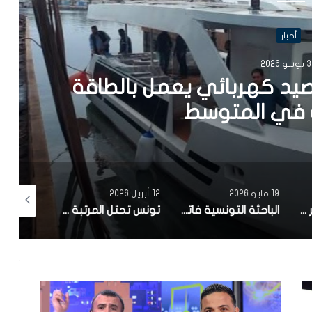
أخبار
202
يد كهربائي يعمل بالطاقة
في المتوسط
19 مايو 2026
12 أبريل 2026
10 أبريل 2026
مصحة معهد البصر والشبكية بالبحيرة 1 تقوم باجراء اكثر من 50 عملية جراحية لازالة الماء الابيض مجانا لفائدة عدد من اهالي قفصة
الباحثة التونسية فاتن المولدي تنجح في الحصول على براءة اختراع في الولايات المتحدة الأمريكية، وذلك بعد ابتكارها محركاً هجيناً ثورياً
تونس تحتل المرتبة الاولى افريقيا من حيث عدد النساء المطورات للبرمجيات