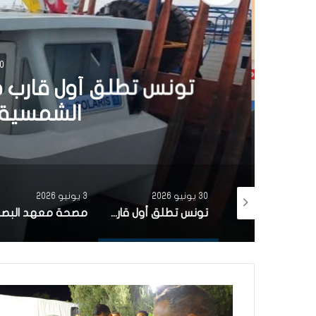
30 يونيو 6
تونس تطلق أول قارب ص
الشمسية 
30 يونيو 2026
3 يونيو 2026
بتمويل من البنك الاوروبي للاستثمار شركة ‘نقل تونس’ توقّع عقد اقتناء 18 عربة قطار جديدة من الصين لفائدة خط TGM
تونس تطلق أول قارب صيد كهربائي يعمل بالطاقة الشمسية في المتوسط