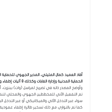
الحماية المدنية وإدارة الغابات وكذلك 8 آليات إطفاء وذلك لإخماد حريق جبل الناظور، بالمدينة رامسار غار الملح.
وأوضح المصدر ذاته في تصريح لمراسل (وات) ببنزرت، أ
تم التفعيل الآني للمخططين الجهوي والمحلي لتنظيم 
سواء عبر التدخل الآلي والميكانيكي أو عبر التدخل الب
كما تم بالتوازي مع ذلك تسخير طائرة إطفاء عمودية 