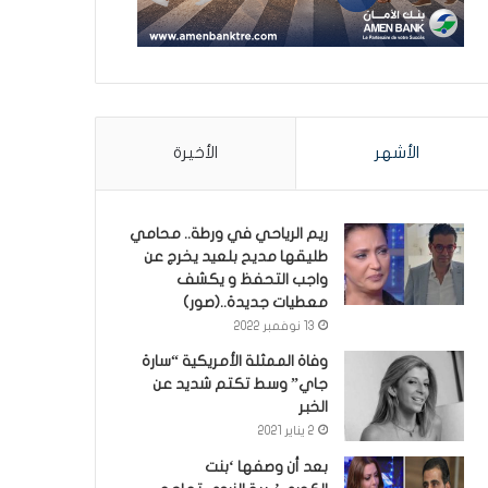
الأشهر
الأخيرة
ريم الرياحي في ورطة.. محامي
طليقها مديح بلعيد يخرج عن
واجب التحفظ و يكشف
معطيات جديدة..(صور)
13 نوفمبر 2022
وفاة الممثلة الأمريكية “سارة
جاي” وسط تكتم شديد عن
الخبر
2 يناير 2021
بعد أن وصفها ‘بنت