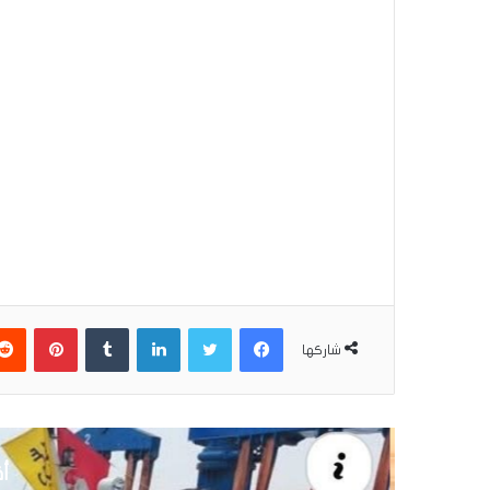
فيسبوك
تويتر
لينكدإن
بينتير
شاركها
أق