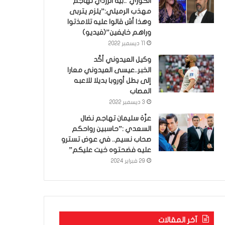
الكوري’..بية الزردي تهاجم
مهذب الرميلي:”يلزم يتربى
وهذا أش قالوا عليه تلامذتوا
وراهم خايفين”(فيديو)
11 ديسمبر 2022
وكيل العيدوني أكّد
الخبر..عيسى العيدوني معارا
إلى بطل أوروبا بديلا للاعبه
المصاب
3 ديسمبر 2022
عزّة سليمان تهاجم نضال
السعدي :”حاسبين رواحكم
صحاب نسيم.. في عوض تسترو
عليه فضحتوه خيت عليكم”
29 فبراير 2024
آخر المقالات