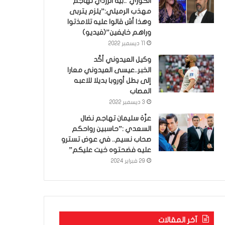
الكوري’..بية الزردي تهاجم
مهذب الرميلي:”يلزم يتربى
وهذا أش قالوا عليه تلامذتوا
وراهم خايفين”(فيديو)
11 ديسمبر 2022
وكيل العيدوني أكّد
الخبر..عيسى العيدوني معارا
إلى بطل أوروبا بديلا للاعبه
المصاب
3 ديسمبر 2022
عزّة سليمان تهاجم نضال
السعدي :”حاسبين رواحكم
صحاب نسيم.. في عوض تسترو
عليه فضحتوه خيت عليكم”
29 فبراير 2024
آخر المقالات