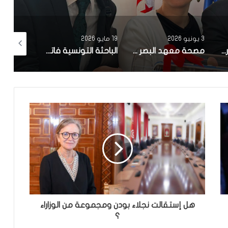
19 مايو 2026
12 أبريل 2026
10 أبريل 2026
مصحة معهد البصر والشبكية بالبحيرة 1 تقوم باجراء اكثر من 50 عملية جراحية لازالة الماء الابيض مجانا لفائدة عدد من اهالي قفصة
الباحثة التونسية فاتن المولدي تنجح في الحصول على براءة اختراع في الولايات المتحدة الأمريكية، وذلك بعد ابتكارها محركاً هجيناً ثورياً
تونس تحتل المرتبة الاولى افريقيا من حيث عدد النساء المطورات للبرمجيات
هل إستقالت نجلاء بودن ومجموعة من الوزاراء
؟