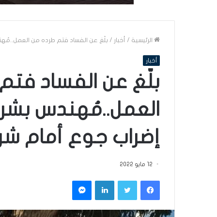
الرئيسية
/
أخبار
/
بلّغ عن الفساد فتم طرده من العمل..مُهندس بشركة ا
أخبار
بلّغ عن الفساد فتم
العمل..مُهندس بشر
إضراب جوع‎‎ أمام شركة عجين الحلفاء
12 مايو 2022
فيسبوك
تويتر
لينكدإن
ماسنجر