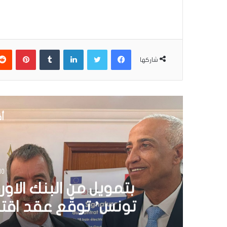
فيسبوك
تويتر
لينكدإن
بينتير
شاركها
أق
30 يونيو 6
تونس تطلق أول قارب ص
الشمسية 