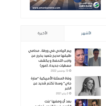
الأشهر
الأخيرة
ريم الرياحي في ورطة.. محامي
طليقها مديح بلعيد يخرج عن
واجب التحفظ و يكشف
معطيات جديدة..(صور)
13 نوفمبر 2022
وفاة الممثلة الأمريكية “سارة
جاي” وسط تكتم شديد عن
الخبر
2 يناير 2021
بعد أن وصفها ‘بنت