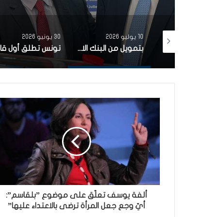
30 يونيو 2026
3 يونيو 2026
بتمويل من البنك الاوروبي للاستثمار شركة ‘نقل تونس’ توقّع عقد اقتناء 18 عربة قطار جديدة من الصين لفائدة خط TGM
تونس تطلق أول قارب صيد كهربائي يعمل بالطاقة الشمسية في المتوسط
ألفة يوسف تعلّق على موضوع ”بلقاسم”:
أيّ وجع جعل المرأة ترضى بالاعتداء عليها”