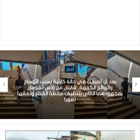
أخبار
بعد أن أصبحت في حالة كارثية بسبب الأوساخ
والروائح الكريهة.. شابتان من رادس تقومان
بمجهودهما الخاص بتنظيف محطة القطار ونفقها
(صور)