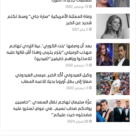
معطيات جديدة..(صور)
13 نوفمبر 2022
وفاة الممثلة الأمريكية “سارة جاي” وسط تكتم
شديد عن الخبر
2 يناير 2021
بعد أن وصفها ‘بنت الكوري’..بية الزردي تهاجم
مهذب الرميلي:”يلزم يتربى وهذا أش قالوا عليه
تلامذتوا وراهم خايفين”(فيديو)
11 ديسمبر 2022
وكيل العيدوني أكّد الخبر..عيسى العيدوني
معارا إلى بطل أوروبا بديلا للاعبه المصاب
3 ديسمبر 2022
عزّة سليمان تهاجم نضال السعدي :”حاسبين
رواحكم صحاب نسيم.. في عوض تسترو عليه
فضحتوه خيت عليكم”
29 فبراير 2024