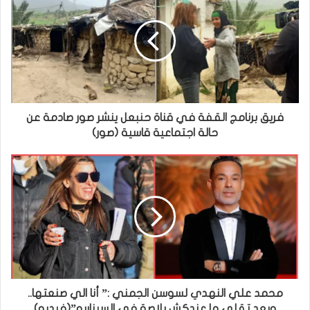
فريق برنامج القفة في قناة حنبعل ينشر صور صادمة عن
حالة اجتماعية قاسية (صور)
محمد علي النهدي لسوسن الجمني :” أنا الي صنعتها..
وبعد تقلي ما عندكش بلاصة في السيناريو”(فيديو)