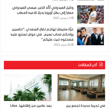
وكيل العيدوني أكّد الخبر..عيسى العيدوني
معارا إلى بطل أوروبا بديلا للاعبه المصاب
3 ديسمبر 2022
عزّة سليمان تهاجم نضال السعدي :”حاسبين
رواحكم صحاب نسيم.. في عوض تسترو عليه
فضحتوه خيت عليكم”
29 فبراير 2024
آخر المقالات
في تجربة جديدة تجمع بين
بعد عامين من إطلاقها.. Lilas