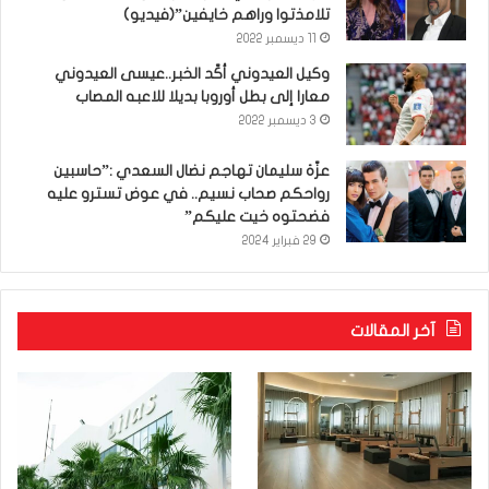
تلامذتوا وراهم خايفين”(فيديو)
11 ديسمبر 2022
وكيل العيدوني أكّد الخبر..عيسى العيدوني
معارا إلى بطل أوروبا بديلا للاعبه المصاب
3 ديسمبر 2022
عزّة سليمان تهاجم نضال السعدي :”حاسبين
رواحكم صحاب نسيم.. في عوض تسترو عليه
فضحتوه خيت عليكم”
29 فبراير 2024
آخر المقالات