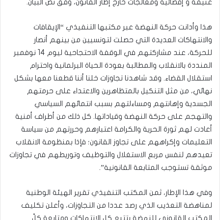
عنيفة و إقصائية ومعالجات خارج إطار القانون، وفق نص البيان.
هذا وأدانت حركة النهضة عبر مكتبها التنفيذي “الإيقافات
والانتهاكات العديدة التي حصلت لتونسيين من بينهم أنصار
للحركة، عند مشاركتهم في الوقفة الاحتجاحية ليوم 14 نوفمبر
المنددة بالانقلاب والمطالبة بعودة الحياة البرلمانية واحترام
استقلال القضاء. وقد شاهدنا تجاوزات خلنا أننا قطعنا معها بشكل
نهائي، من مثل التنكيل بالمتظاهرين والاعتداء على حرمتهم
الجسدية وإهانتهم ومساءلتهم بسبب انتمائهم السياسي
والتهجم على حركة النهضة وقياداتها. كل ذلك من أطراف أمنية
أعادت لهم ثورة الحرية والكرامة اعتبارهم وحررتهم من سياسة
التعليمات وإكراههم على تجاوز القانون؛ فإذا بمنظومة الانقلاب
تعيدهم لنفس مربع الاستغلال والتوظيف وتوريطهم في تجاوزات
موثقة تستوجب المتابعة القانونية”.
وفي هذا الإطار، ثمن المكتب التنفيذي تقرير الهيئة الوطنية
لمناهضة التعذيب الذي رصد عددا من التجاوزات، وأعلن تكليف
المكتب القانوني للنهضة بتتبع كل الانتهاكات ومتابعة كلّ