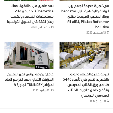
في تجربة جديدة تجمع بين
بعد عامين من إطلاقها.. Lilas
الرياضة والرفاهية.. نزل Iberostar
Cosmetics تتصدر مبيعات
رويال المنصور المهدية يطلق
مستحضرات التجميل وتكسب
Pilates Reformer بنظام All
رهان الثقة في السوق التونسية
Inclusive
2 أغسطس 2026
2 أغسطس 2026
شركة عجين الحلفاء والورق
عاجل: بورصة تونس تقرر التعليق
بالقصرين تنجح في تأمين 5446
المؤقت للتداول بعد التراجع الحاد
طنا من ورق الكتاب المدرسي
لمؤشر TUNINDEX تجاوز3%
وتؤمّن كامل حاجيات الكتاب
28 يوليو 2026
المدرسي التونسي
28 يوليو 2026