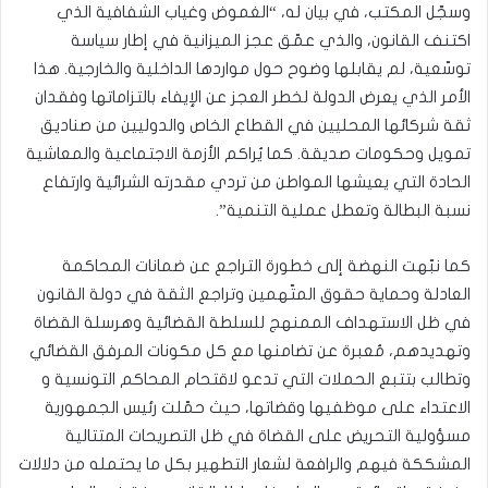
وسجّل المكتب، في بيان له، “الغموض وغياب الشفافية الذي
اكتنف القانون، والذي عمّق عجز الميزانية في إطار سياسة
توسّعية، لم يقابلها وضوح حول مواردها الداخلية والخارجية. هذا
الأمر الذي يعرض الدولة لخطر العجز عن الإيفاء بالتزاماتها وفقدان
ثقة شركائها المحليين في القطاع الخاص والدوليين من صناديق
تمويل وحكومات صديقة. كما يُراكم الأزمة الاجتماعية والمعاشية
الحادة التي يعيشها المواطن من تردي مقدرته الشرائية وارتفاع
نسبة البطالة وتعطل عملية التنمية”.
كما نبّهت النهضة إلى خطورة التراجع عن ضمانات المحاكمة
العادلة وحماية حقوق المتّهمين وتراجع الثقة في دولة القانون
في ظل الاستهداف الممنهج للسلطة القضائية وهرسلة القضاة
وتهديدهم، مُعبرة عن تضامنها مع كل مكونات المرفق القضائي
وتطالب بتتبع الحملات التي تدعو لاقتحام المحاكم التونسية و
الاعتداء على موظفيها وقضاتها، حيث حمّلت رئيس الجمهورية
مسؤولية التحريض على القضاة في ظل التصريحات المتتالية
المشككة فيهم والرافعة لشعار التطهير بكل ما يحتمله من دلالات