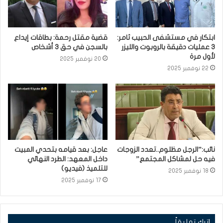
ابتكار في مستشفى الحبيب ثامر:
قضية مقتل رحمة: بطاقات إيداع
3 عمليات دقيقة بالروبوت والليزر
بالسجن في حق 3 أشخاص
لأول مرة
20 نوفمبر 2025
22 نوفمبر 2025
نائب:”الرجل مظلوم..تعدد الزوجات
عاجل: بعد قيامه بتحدي المبيت
فيه حل لمشاكل المجتمع”
داخل المعهد: الطرد النهائي
للتلميذ (فيديو)
18 نوفمبر 2025
17 نوفمبر 2025
اترك تعليقاً