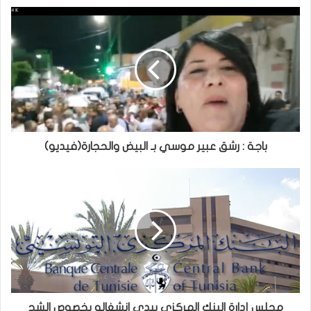
باجة : رشق عبير موسي بـ البيض والحجارة(فيديو)
مجلس إدارة البنك المركزي يبدي انشغاله بخصوص الشح