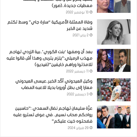
معطيات جديدة..(صور)
13 نوفمبر 2022
وفاة الممثلة الأمريكية “سارة جاي” وسط تكتم
شديد عن الخبر
2 يناير 2021
بعد أن وصفها ‘بنت الكوري’..بية الزردي تهاجم
مهذب الرميلي:”يلزم يتربى وهذا أش قالوا عليه
تلامذتوا وراهم خايفين”(فيديو)
11 ديسمبر 2022
وكيل العيدوني أكّد الخبر..عيسى العيدوني
معارا إلى بطل أوروبا بديلا للاعبه المصاب
3 ديسمبر 2022
عزّة سليمان تهاجم نضال السعدي :”حاسبين
رواحكم صحاب نسيم.. في عوض تسترو عليه
فضحتوه خيت عليكم”
29 فبراير 2024