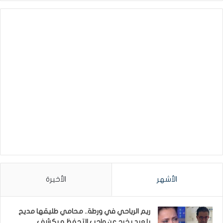
الأشهر
الأخيرة
ريم الرياحي في ورطة.. محامي طليقها مديح
بلعيد يخرج عن واجب التحفظ و يكشف