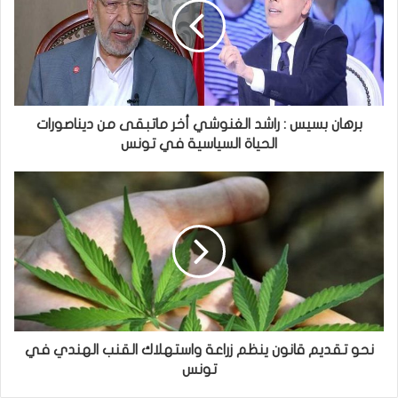
برهان بسيس : راشد الغنوشي أخر ماتبقى من ديناصورات
الحياة السياسية في تونس
نحو تقديم قانون ينظم زراعة واستهلاك القنب الهندي في
تونس