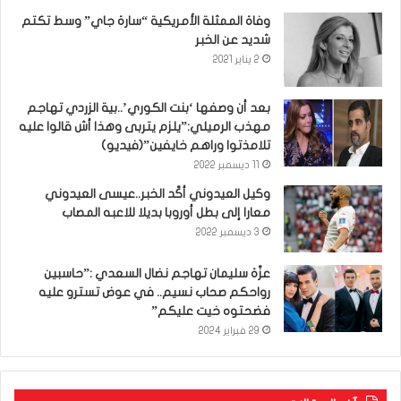
وفاة الممثلة الأمريكية “سارة جاي” وسط تكتم
شديد عن الخبر
2 يناير 2021
بعد أن وصفها ‘بنت الكوري’..بية الزردي تهاجم
مهذب الرميلي:”يلزم يتربى وهذا أش قالوا عليه
تلامذتوا وراهم خايفين”(فيديو)
11 ديسمبر 2022
وكيل العيدوني أكّد الخبر..عيسى العيدوني
معارا إلى بطل أوروبا بديلا للاعبه المصاب
3 ديسمبر 2022
عزّة سليمان تهاجم نضال السعدي :”حاسبين
رواحكم صحاب نسيم.. في عوض تسترو عليه
فضحتوه خيت عليكم”
29 فبراير 2024