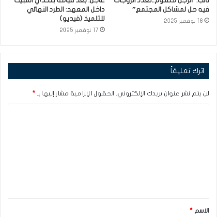
نائب:”الرجل مظلوم..تعدد الزوجات
عاجل: بعد قيامه بتحدي المبيت
فيه حل لمشاكل المجتمع”
داخل المعهد: الطرد النهائي
للتلميذ (فيديو)
18 نوفمبر 2025
17 نوفمبر 2025
اترك تعليقاً
لن يتم نشر عنوان بريدك الإلكتروني.
الحقول الإلزامية مشار إليها بـ
*
ا
ل
ت
ع
ل
ي
ق
الاسم
*
*