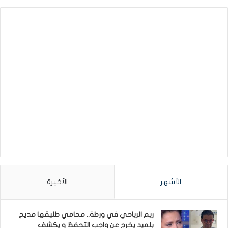
الأشهر
الأخيرة
ريم الرياحي في ورطة.. محامي طليقها مديح
بلعيد يخرج عن واجب التحفظ و يكشف