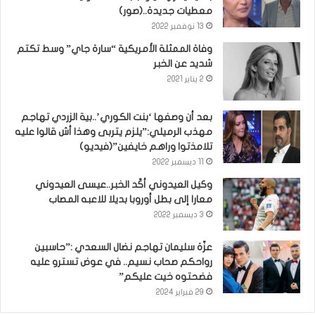
معطيات جديدة..(صور)
13 نوفمبر 2022
وفاة الممثلة الأمريكية “سارة جاي” وسط تكتم
شديد عن الخبر
2 يناير 2021
بعد أن وصفها ‘بنت الكوري’..بية الزردي تهاجم
مهذب الرميلي:”يلزم يتربى وهذا أش قالوا عليه
تلامذتوا وراهم خايفين”(فيديو)
11 ديسمبر 2022
وكيل العيدوني أكّد الخبر..عيسى العيدوني
معارا إلى بطل أوروبا بديلا للاعبه المصاب
3 ديسمبر 2022
عزّة سليمان تهاجم نضال السعدي :”حاسبين
رواحكم صحاب نسيم.. في عوض تسترو عليه
فضحتوه خيت عليكم”
29 فبراير 2024