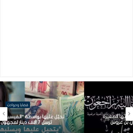
قضايا وحوادث
تحيّل عليها بواسطة ”الفيسبوك”..امراة تونسية
ترسل 7 الاف دينار لمجهول (فيديو)