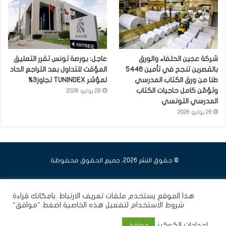
شركة عجين الحلفاء والورق
عاجل: بورصة تونس تقرر التعليق
بالقصرين تنجح في تأمين 5446
المؤقت للتداول بعد التراجع الحاد
طنا من ورق الكتاب المدرسي
لمؤشر TUNINDEX تجاوز3%
وتؤمّن كامل حاجيات الكتاب
28 يوليو 2026
المدرسي التونسي
28 يوليو 2026
© حقوق النشر 2026، جميع الحقوق محفوظة
فيسبوك
يوتيوب
انستقرام
هذا الموقع يستخدم ملفات تعريف الارتباط .بامكانك قراءة
شروط الاستخدام
لتفعيل هذه الخاصية اضغط "موافق"
إعدادات الكوكيز
موافق