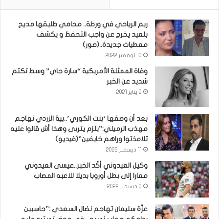
ريم الرياحي في ورطة.. محامي طليقها مديح
بلعيد يخرج عن واجب التحفظ و يكشف
معطيات جديدة..(صور)
13 نوفمبر 2022
وفاة الممثلة الأمريكية “سارة جاي” وسط تكتم
شديد عن الخبر
2 يناير 2021
بعد أن وصفها ‘بنت الكوري’..بية الزردي تهاجم
مهذب الرميلي:”يلزم يتربى وهذا أش قالوا عليه
تلامذتوا وراهم خايفين”(فيديو)
11 ديسمبر 2022
وكيل العيدوني أكّد الخبر..عيسى العيدوني
معارا إلى بطل أوروبا بديلا للاعبه المصاب
3 ديسمبر 2022
عزّة سليمان تهاجم نضال السعدي :”حاسبين