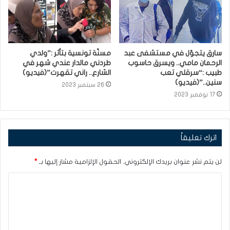
سارق يتجوّل في مستشفى عبد
مسنّة تونسية بتأثر :”ولدي
الرحمان مامي.. ويسرق حاسوب
طردني مالدار عندي شهر في
طبيب :“سرقلي تعب
الشارع.. راني تقهرت”(فيديو)
سنين..”(فيديو)
26 سبتمبر 2023
17 نوفمبر 2023
اترك تعليقاً
لن يتم نشر عنوان بريدك الإلكتروني.
الحقول الإلزامية مشار إليها بـ
*
ا
ل
ت
ع