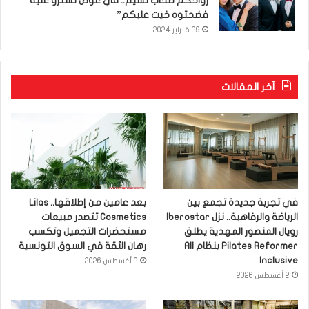
رواحكم صحاب نسيم.. في عوض تسترو عليه
فضحتوه خيت عليكم”
29 فبراير 2024
آخر المقالات
في تجربة جديدة تجمع بين
بعد عامين من إطلاقها.. Lilas
الرياضة والرفاهية.. نزل Iberostar
Cosmetics تتصدر مبيعات
رويال المنصور المهدية يطلق
مستحضرات التجميل وتكسب
Pilates Reformer بنظام All
رهان الثقة في السوق التونسية
Inclusive
2 أغسطس 2026
2 أغسطس 2026