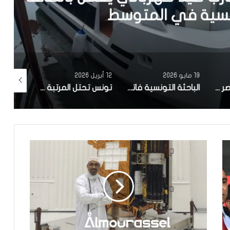
في المتوسط
19 مايو 2026
12 أبريل 2026
10 أبريل 2026
مصحة معهد البصر والشبكية بالبحيرة 1 تقوم باجراء اكثر من 50 عملية جراحية لازالة الماء الابيض مجانا لفائدة عدد من اهالي قفصة
الباحثة التونسية فاتن المولدي تنجح في الحصول على براءة اختراع في الولايات المتحدة الأمريكية، وذلك بعد ابتكارها محركاً هجيناً ثورياً
تونس تحتل المرتبة الاولى افريقيا من حيث عدد النساء المطورات للبرمجيات