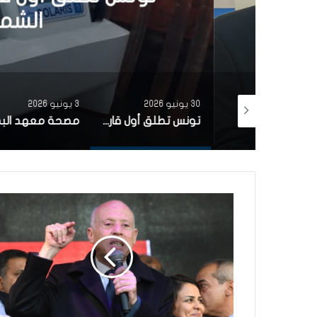
الشمسية 
30 يونيو 2026
3 يونيو 2026
بتمويل من البنك الاوروبي للاستثمار شركة ‘نقل تونس’ توقّع عقد اقتناء 18 عربة قطار جديدة من الصين لفائدة خط TGM
تونس تطلق أول قارب صيد كهربائي يعمل بالطاقة الشمسية في المتوسط