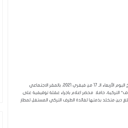
نقلت إذاعة “موزاييك أف أم”، أن عدل تنفيذ حلّ بتاريخ اليوم الأربعاء الـ 17 من فيفري 2021، بالمقر الاجتماعي
” التركية، حاملا محضر اعلام باجراء عقلة توقيفية على
لغ دين متخلد بذمتها لفائدة الطرف التركي المستغل لمطار