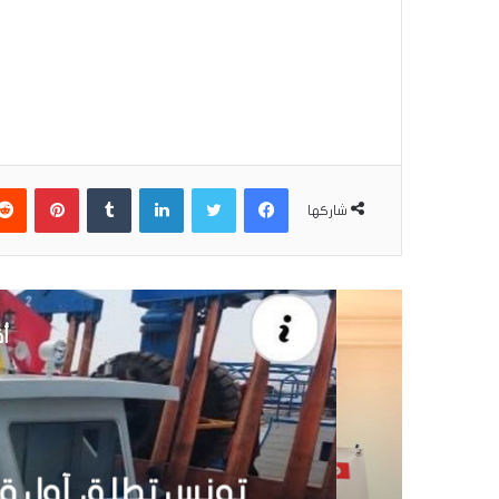
فيسبوك
تويتر
لينكدإن
بينتير
شاركها
أق
30 يونيو 6
تونس تطلق أول قارب ص