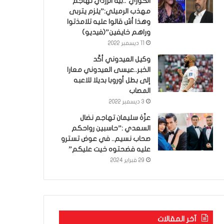
الكوري’..بية الزردي تهاجم
مهذب الرميلي:”يلزم يتربى
وهذا أش قالوا عليه تلامذتوا
وراهم خايفين”(فيديو)
11 ديسمبر 2022
وكيل العيدوني أكّد
الخبر..عيسى العيدوني معارا
إلى بطل أوروبا بديلا للاعبه
المصاب
3 ديسمبر 2022
عزّة سليمان تهاجم نضال
السعدي :”حاسبين رواحكم
صحاب نسيم.. في عوض تسترو
عليه فضحتوه خيت عليكم”
29 فبراير 2024
آخر المقالات