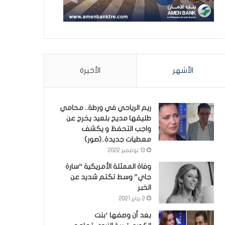
الأشهر
الأخيرة
ريم الرياحي في ورطة.. محامي
طليقها مديح بلعيد يخرج عن
واجب التحفظ و يكشف
معطيات جديدة..(صور)
13 نوفمبر 2022
وفاة الممثلة الأمريكية “سارة
جاي” وسط تكتم شديد عن
الخبر
2 يناير 2021
بعد أن وصفها ‘بنت