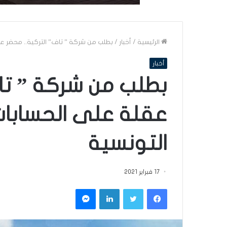
الرئيسية
/
أخبار
/
بطلب من شركة ” تاف” التركية.. محضر عق
أخبار
بطلب من شركة ” تاف
عقلة على الحسابات
التونسية
17 فبراير 2021
فيسبوك
تويتر
لينكدإن
ماسنجر