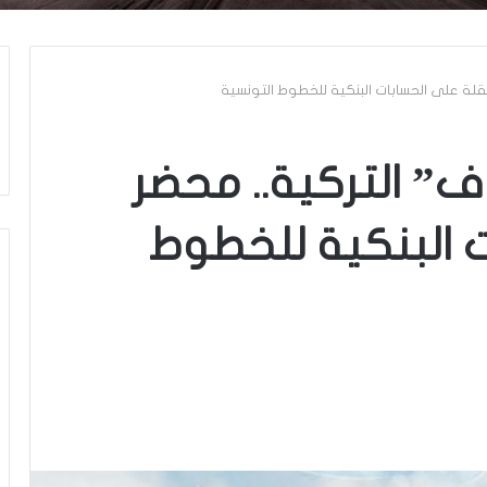
لة على الحسابات البنكية للخطوط التونسية
” التركية.. محضر
 البنكية للخطوط