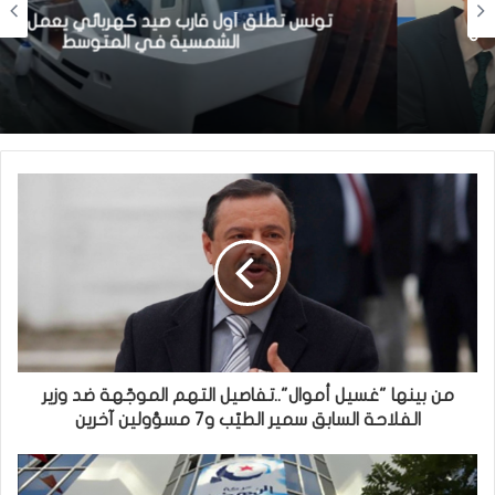
تونس تطلق أول قارب صيد كهربائي يعمل بالطاقة
الشمسية في المتوسط
من بينها "غسيل أموال"..تفاصيل التهم الموجّهة ضد وزير
الفلاحة السابق سمير الطيّب و7 مسؤولين آخرين