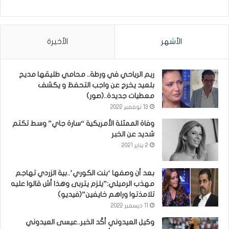
الأشهر
الأخيرة
ريم الرياحي في ورطة.. محامي طليقها مديح
بلعيد يخرج عن واجب التحفظ و يكشف
معطيات جديدة..(صور)
13 نوفمبر 2022
وفاة الممثلة الأمريكية “سارة جاي” وسط تكتم
شديد عن الخبر
2 يناير 2021
بعد أن وصفها ‘بنت الكوري’..بية الزردي تهاجم
مهذب الرميلي:”يلزم يتربى وهذا أش قالوا عليه
تلامذتوا وراهم خايفين”(فيديو)
11 ديسمبر 2022
وكيل العيدوني أكّد الخبر..عيسى العيدوني