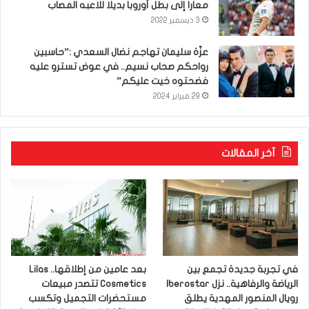
معارا إلى بطل أوروبا بديلا للاعبه المصاب
3 ديسمبر 2022
عزّة سليمان تهاجم نضال السعدي :”حاسبين
رواحكم صحاب نسيم.. في عوض تسترو عليه
فضحتوه خيت عليكم”
29 فبراير 2024
آخر المقالات
في تجربة جديدة تجمع بين
بعد عامين من إطلاقها.. Lilas
الرياضة والرفاهية.. نزل Iberostar
Cosmetics تتصدر مبيعات
رويال المنصور المهدية يطلق
مستحضرات التجميل وتكسب