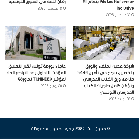
Pilates Reformer بنظام All
رهان الثقة في السوق التونسية
Inclusive
2 أغسطس 2026
2 أغسطس 2026
شركة عجين الحلفاء والورق
عاجل: بورصة تونس تقرر التعليق
بالقصرين تنجح في تأمين 5446
المؤقت للتداول بعد التراجع الحاد
طنا من ورق الكتاب المدرسي
لمؤشر TUNINDEX تجاوز3%
وتؤمّن كامل حاجيات الكتاب
28 يوليو 2026
المدرسي التونسي
28 يوليو 2026
© حقوق النشر 2026، جميع الحقوق محفوظة