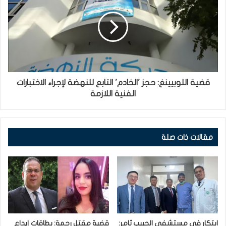
قضية اللوبيينغ: حجز 'الخادم' التابع للنهضة لإجراء الاختبارات
الفنية اللازمة
مقالات ذات صلة
ابتكار في مستشفى الحبيب ثامر:
قضية مقتل رحمة: بطاقات إيداع