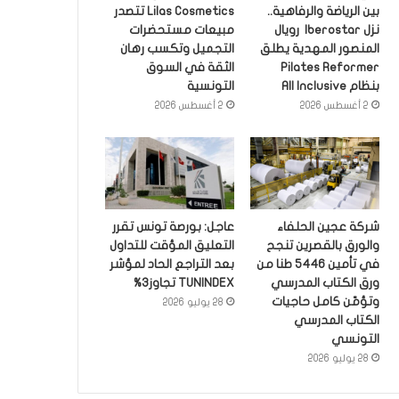
بين الرياضة والرفاهية..
Lilas Cosmetics تتصدر
نزل Iberostar رويال
مبيعات مستحضرات
المنصور المهدية يطلق
التجميل وتكسب رهان
Pilates Reformer
الثقة في السوق
بنظام All Inclusive
التونسية
2 أغسطس 2026
2 أغسطس 2026
شركة عجين الحلفاء
عاجل: بورصة تونس تقرر
والورق بالقصرين تنجح
التعليق المؤقت للتداول
في تأمين 5446 طنا من
بعد التراجع الحاد لمؤشر
ورق الكتاب المدرسي
TUNINDEX تجاوز3%
وتؤمّن كامل حاجيات
28 يوليو 2026
الكتاب المدرسي
التونسي
28 يوليو 2026