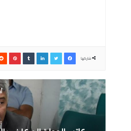
فيسبوك
تويتر
لينكدإن
بينتير
شاركها
أق
10 مايو