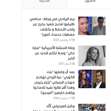
الأشهر
الأخيرة
ريم الرياحي في ورطة.. محامي
طليقها مديح بلعيد يخرج عن
واجب التحفظ و يكشف
معطيات جديدة..(صور)
13 نوفمبر 2022
وفاة الممثلة الأمريكية “سارة
جاي” وسط تكتم شديد عن
الخبر
2 يناير 2021
بعد أن وصفها ‘بنت
الكوري’..بية الزردي تهاجم
مهذب الرميلي:”يلزم يتربى
وهذا أش قالوا عليه تلامذتوا
وراهم خايفين”(فيديو)
11 ديسمبر 2022
وكيل العيدوني أكّد