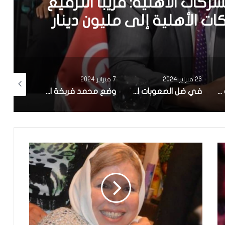
ركات الاهلية: قريبا الترفيع
 الأهلية إلى مليون دينار
23 فبراير 2024
7 فبراير 2024
17 يناير 2024
صنعت شركة ناشئة تونسية.. بلدية سوسة تنطلق في تجربة ‘zigofiltre’
في ضل الصعوبات الاقتصادية : تاخر كبير في الاعلان عن تركيبة الهيئة الوطنية للصلح الجزائي وانطلاق اشغالها
وضع محمد فريخة الصحي صعب ونقله الي المستشفى