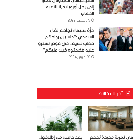
الخبر..عيسى العيدوني معارا
إلى بطل أوروبا بديلا للاعبه
المصاب
3 ديسمبر 2022
عزّة سليمان تهاجم نضال
السعدي :”حاسبين رواحكم
صحاب نسيم.. في عوض تسترو
عليه فضحتوه خيت عليكم”
29 فبراير 2024
آخر المقالات
في تجربة جديدة تجمع
بعد عامين من إطلاقها..