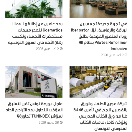
في تجربة جديدة تجمع بين
بعد عامين من إطلاقها.. Lilas
الرياضة والرفاهية.. نزل Iberostar
Cosmetics تتصدر مبيعات
رويال المنصور المهدية يطلق
مستحضرات التجميل وتكسب
Pilates Reformer بنظام All
رهان الثقة في السوق التونسية
Inclusive
2 أغسطس 2026
2 أغسطس 2026
شركة عجين الحلفاء والورق
عاجل: بورصة تونس تقرر التعليق
بالقصرين تنجح في تأمين 5446
المؤقت للتداول بعد التراجع الحاد
طنا من ورق الكتاب المدرسي
لمؤشر TUNINDEX تجاوز3%
وتؤمّن كامل حاجيات الكتاب
28 يوليو 2026
المدرسي التونسي