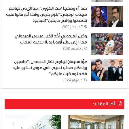
بعد أن وصفها ‘بنت الكوري’..بية الزردي تهاجم
مهذب الرميلي:”يلزم يتربى وهذا أش قالوا عليه
تلامذتوا وراهم خايفين”(فيديو)
11 ديسمبر 2022
وكيل العيدوني أكّد الخبر..عيسى العيدوني
معارا إلى بطل أوروبا بديلا للاعبه المصاب
3 ديسمبر 2022
عزّة سليمان تهاجم نضال السعدي :”حاسبين
رواحكم صحاب نسيم.. في عوض تسترو عليه
فضحتوه خيت عليكم”
29 فبراير 2024
آخر المقالات