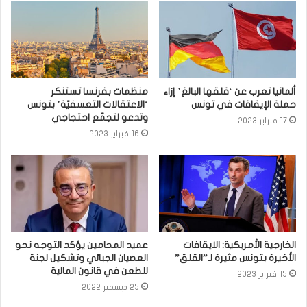
ألمانيا تعرب عن ‘قلقها البالغ’ إزاء
منظمات بفرنسا تستنكر
حملة الإيقافات في تونس
‘الاعتقالات التعسفيّة’ بتونس
وتدعو لتجمّع احتجاجي
17 فبراير 2023
16 فبراير 2023
الخارجية الأمريكية: الايقافات
عميد المحامين يؤكد التوجه نحو
الأخيرة بتونس مثيرة لـ”القلق”
العصيان الجبائي وتشكيل لجنة
للطعن في قانون المالية
15 فبراير 2023
25 ديسمبر 2022