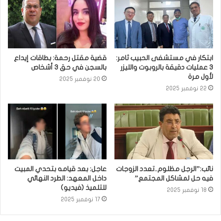
ابتكار في مستشفى الحبيب ثامر:
قضية مقتل رحمة: بطاقات إيداع
3 عمليات دقيقة بالروبوت والليزر
بالسجن في حق 3 أشخاص
لأول مرة
20 نوفمبر 2025
22 نوفمبر 2025
نائب:”الرجل مظلوم..تعدد الزوجات
عاجل: بعد قيامه بتحدي المبيت
فيه حل لمشاكل المجتمع”
داخل المعهد: الطرد النهائي
للتلميذ (فيديو)
18 نوفمبر 2025
17 نوفمبر 2025