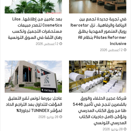
في تجربة جديدة تجمع بين
بعد عامين من إطلاقها.. Lilas
الرياضة والرفاهية.. نزل Iberostar
Cosmetics تتصدر مبيعات
رويال المنصور المهدية يطلق
مستحضرات التجميل وتكسب
Pilates Reformer بنظام All
رهان الثقة في السوق التونسية
Inclusive
2 أغسطس 2026
2 أغسطس 2026
شركة عجين الحلفاء والورق
عاجل: بورصة تونس تقرر التعليق
بالقصرين تنجح في تأمين 5446
المؤقت للتداول بعد التراجع الحاد
طنا من ورق الكتاب المدرسي
لمؤشر TUNINDEX تجاوز3%
وتؤمّن كامل حاجيات الكتاب
28 يوليو 2026
المدرسي التونسي
28 يوليو 2026