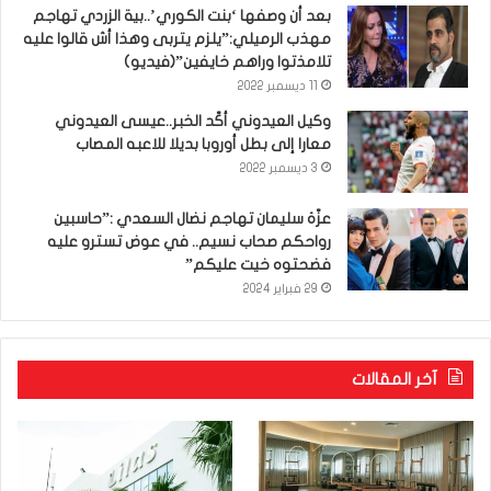
بعد أن وصفها ‘بنت الكوري’..بية الزردي تهاجم
مهذب الرميلي:”يلزم يتربى وهذا أش قالوا عليه
تلامذتوا وراهم خايفين”(فيديو)
11 ديسمبر 2022
وكيل العيدوني أكّد الخبر..عيسى العيدوني
معارا إلى بطل أوروبا بديلا للاعبه المصاب
3 ديسمبر 2022
عزّة سليمان تهاجم نضال السعدي :”حاسبين
رواحكم صحاب نسيم.. في عوض تسترو عليه
فضحتوه خيت عليكم”
29 فبراير 2024
آخر المقالات