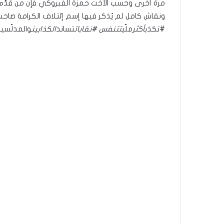
مرة أخرى وحسب الأخت حمزة الفبروكي فإن من قدّم م
ونقاش كامل لم يُذكر فيها إسم إئتلاف الكرامة صاحب ا
#تكذب
أكثر
ملّي
تتنفس #نقابات
تساند
الكذابين
والمدلّسي