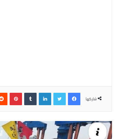
فيسبوك
تويتر
لينكدإن
بينتير
شاركها
أق