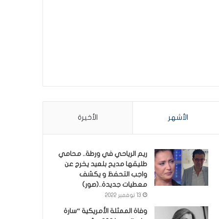
الأشهر
الأخيرة
ريم الرياحي في ورطة.. محامي
طليقها مديح بلعيد يخرج عن
واجب التحفظ و يكشف
معطيات جديدة..(صور)
13 نوفمبر 2022
وفاة الممثلة الأمريكية “سارة