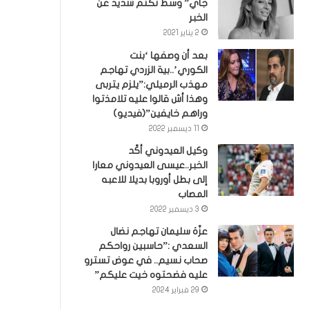
جاي” وسط تكتم شديد عن
الخبر
2 يناير 2021
بعد أن وصفها ‘بنت
الكوري’..بية الزردي تهاجم
مهذب الرميلي:”يلزم يتربى
وهذا أش قالوا عليه تلامذتوا
وراهم خايفين”(فيديو)
11 ديسمبر 2022
وكيل العيدوني أكّد
الخبر..عيسى العيدوني معارا
إلى بطل أوروبا بديلا للاعبه
المصاب
3 ديسمبر 2022
عزّة سليمان تهاجم نضال
السعدي :”حاسبين رواحكم
صحاب نسيم.. في عوض تسترو
عليه فضحتوه خيت عليكم”
29 فبراير 2024