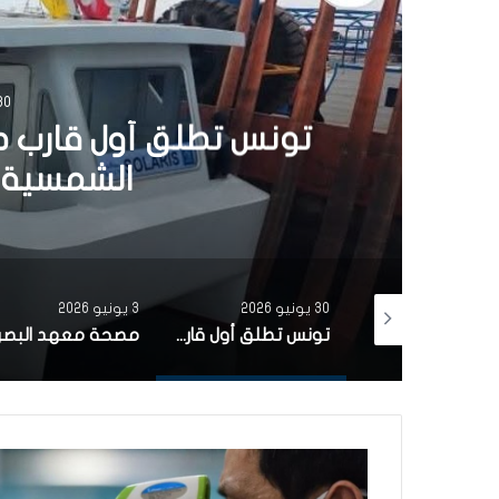
30 يونيو 6
تونس تطلق أول قارب ص
الشمسية 
30 يونيو 2026
3 يونيو 2026
بتمويل من البنك الاوروبي للاستثمار شركة ‘نقل تونس’ توقّع عقد اقتناء 18 عربة قطار جديدة من الصين لفائدة خط TGM
تونس تطلق أول قارب صيد كهربائي يعمل بالطاقة الشمسية في المتوسط