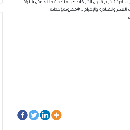
بادرة تنقيح قانون الشيكات هو منظمة ما نعرفش شنوّة !!
لفكر والمبادرة والإخراج .. #حمزوتة
يا
كذابة
ن