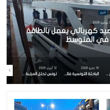
أخبار
202
يد كهربائي يعمل بالطاقة
في المتوسط
19 مايو 2026
12 أبريل 2026
10 أبريل 2026
مصحة معهد البصر والشبكية بالبحيرة 1 تقوم باجراء اكثر من 50 عملية جراحية لازالة الماء الابيض مجانا لفائدة عدد من اهالي قفصة
الباحثة التونسية فاتن المولدي تنجح في الحصول على براءة اختراع في الولايات المتحدة الأمريكية، وذلك بعد ابتكارها محركاً هجيناً ثورياً
تونس تحتل المرتبة الاولى افريقيا من حيث عدد النساء المطورات للبرمجيات