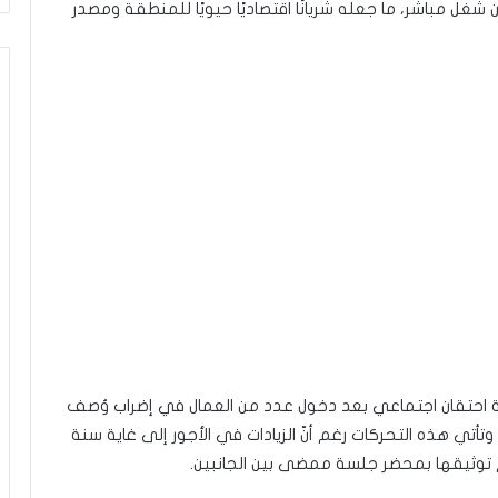
ن ولاية نابل، حيث يوفر حوالي 3500 موطن شغل مباشر، ما جعله شريانًا اقتصاديًا حيويًا للمنطقة ومصدر
الة احتقان اجتماعي بعد دخول عدد من العمال في إضراب وُصف
، للمطالبة بمنحة إضافية بقيمة 100 دينار. وتأتي هذه التحركات رغم أنّ الزيادات في الأجور إلى غاية سنة