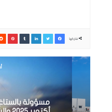
فيسبوك
تويتر
لينكدإن
بينتير
شاركها
أق
20 يوليو 6
مسؤولة بالستاغ: الت
أكتوبر 2025 والشركة اتخذت كل التدابير الممكنة