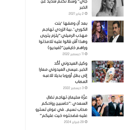
جاي” وسط تكتم شديد عن
الخبر
2 يناير 2021
بعد أن وصفها ‘بنت
الكوري’..بية الزردي تهاجم
مهذب الرميلي:”يلزم يتربى
وهذا أش قالوا عليه تلامذتوا
وراهم خايفين”(فيديو)
11 ديسمبر 2022
وكيل العيدوني أكّد
الخبر..عيسى العيدوني معارا
إلى بطل أوروبا بديلا للاعبه
المصاب
3 ديسمبر 2022
عزّة سليمان تهاجم نضال
السعدي :”حاسبين رواحكم
صحاب نسيم.. في عوض تسترو
عليه فضحتوه خيت عليكم”
29 فبراير 2024