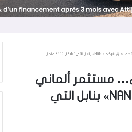
بنابل التي تشغل 3500 عامل
… مستثمر ألماني
يتجه لغلق شركة «NANI» بنابل التي