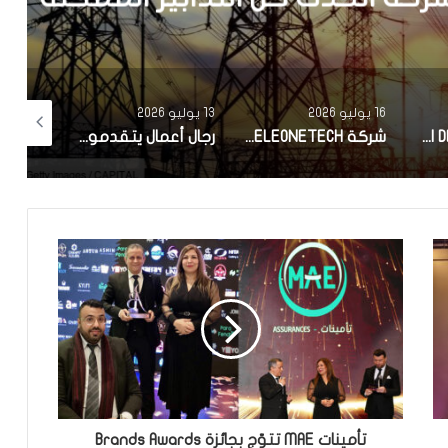
16 يوليو 2026
13 يوليو 2026
2 يوليو 2026
مجموعة DELTEC الألمانية المتخصصة في الصناعات الإلكترونية تعلن اختيار تونس لإقامة أول موقع إنتاج لها خارج ألمانيا
شركة ELEONETECH التابعة لـلمجمع الصناعي التونسي OneTech تتحصل على الشهادة الدولية MSI 20000
رجال أعمال يتقدمون بمطالب صلح إلى اللجنة الوطنية للصلح الجزائي تتضمن مبالغ مالية ومشاريع في المناطق الداخلية
تأمينات MAE تتوّج بجائزة Brands Awards