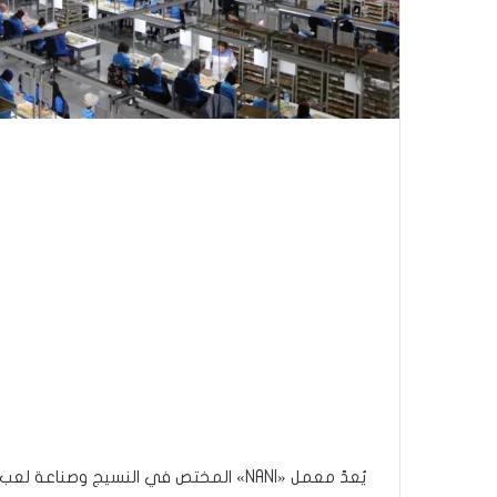
يُعدّ معمل «NANI» المختص في النسيج وصن