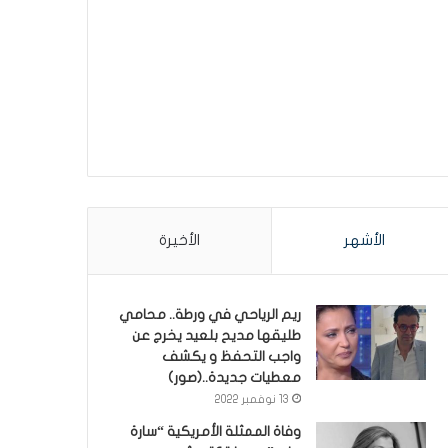
الأشهر
الأخيرة
ريم الرياحي في ورطة.. محامي
طليقها مديح بلعيد يخرج عن
واجب التحفظ و يكشف
معطيات جديدة..(صور)
13 نوفمبر 2022
وفاة الممثلة الأمريكية “سارة