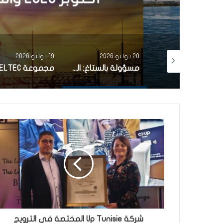
20 يوليو 2026
19 يوليو 2026
تونس تصنع خافرة “القيروان” إنجاز جديد للصناعات العسكرية التونسية
مسؤولة بالستاغ: التحضيرات للصيف انطلقت منذ أكتوبر 2025 والشركة اتخذت كل التدابير الممكنة
شركة Up Tunisie المختصة في الترويج