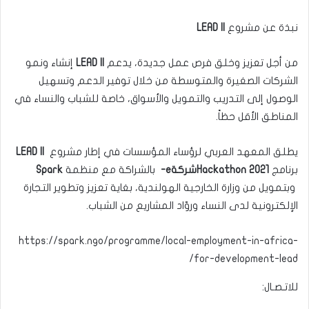
نبذة عن مشروع
LEAD II
من أجل تعزيز وخلق فرص عمل جديدة، يدعم
LEAD II
إنشاء ونمو
الشركات الصغيرة والمتوسطة من خلال توفير الدعم وتسهيل
الوصول إلى التدريب والتمويل والأسواق، خاصة للشباب والنساء في
المناطق الأقل حظاً.
يطلق المعهد العربي لرؤساء المؤسسات في إطار مشروع
LEAD II
برنامج
Hackathon 2021
شركة
e-
بالشراكة مع منظمة
Spark
وبتمويل من وزارة الخارجية الهولندية، بغاية تعزيز وتطوير التجارة
الإلكترونية لدى النساء وروّاد المشاريع من الشباب.
https://spark.ngo/programme/local-employment-in-africa-
for-development-lead/
للاتـصـال: