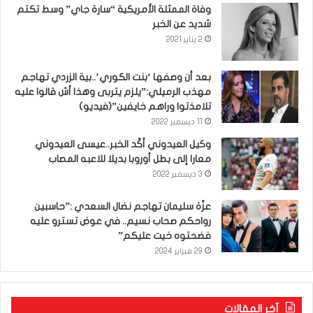
وفاة الممثلة الأمريكية “سارة جاي” وسط تكتم
شديد عن الخبر
2 يناير 2021
بعد أن وصفها ‘بنت الكوري’..بية الزردي تهاجم
مهذب الرميلي:”يلزم يتربى وهذا أش قالوا عليه
تلامذتوا وراهم خايفين”(فيديو)
11 ديسمبر 2022
وكيل العيدوني أكّد الخبر..عيسى العيدوني
معارا إلى بطل أوروبا بديلا للاعبه المصاب
3 ديسمبر 2022
عزّة سليمان تهاجم نضال السعدي :”حاسبين
رواحكم صحاب نسيم.. في عوض تسترو عليه
فضحتوه خيت عليكم”
29 فبراير 2024
آخر المقالات