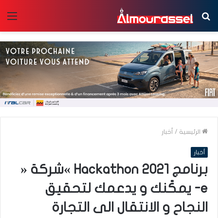
بحث
الق
عن
الرئيسية
/
أخبار
أخبار
برنامج Hackathon 2021 »شركة «
e- يمكًنك و يدعمك لتحقيق
النجاح و الانتقال الى التجارة