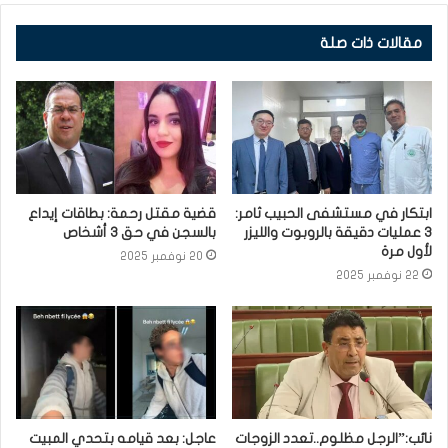
مقالات ذات صلة
ابتكار في مستشفى الحبيب ثامر:
قضية مقتل رحمة: بطاقات إيداع
3 عمليات دقيقة بالروبوت والليزر
بالسجن في حق 3 أشخاص
لأول مرة
20 نوفمبر 2025
22 نوفمبر 2025
نائب:”الرجل مظلوم..تعدد الزوجات
عاجل: بعد قيامه بتحدي المبيت