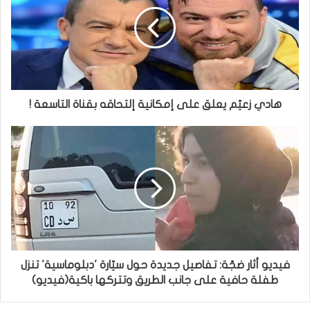
هادي زعيّم يعلق على إمكانية إلتحاقه بقناة التاسعة !
فيديو أثار ضجّة: تفاصيل جديدة حول سيّارة 'دبلوماسية' تنزل
طفلة حافية على جانب الطريق وتتركها باكية(فيديو)