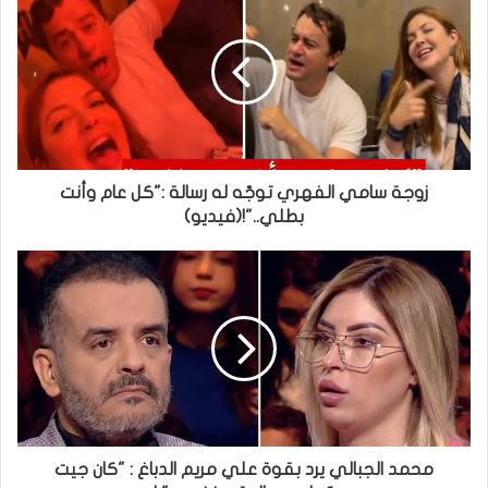
زوجة سامي الفهري توجّه له رسالة :"كل عام وأنت
بطلي.."!(فيديو)
محمد الجبالي يرد بقوة علي مريم الدباغ : "كان جيت