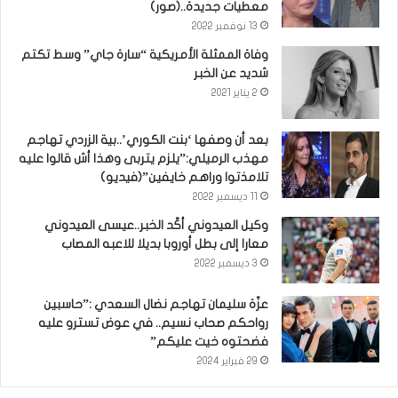
معطيات جديدة..(صور)
13 نوفمبر 2022
وفاة الممثلة الأمريكية “سارة جاي” وسط تكتم
شديد عن الخبر
2 يناير 2021
بعد أن وصفها ‘بنت الكوري’..بية الزردي تهاجم
مهذب الرميلي:”يلزم يتربى وهذا أش قالوا عليه
تلامذتوا وراهم خايفين”(فيديو)
11 ديسمبر 2022
وكيل العيدوني أكّد الخبر..عيسى العيدوني
معارا إلى بطل أوروبا بديلا للاعبه المصاب
3 ديسمبر 2022
عزّة سليمان تهاجم نضال السعدي :”حاسبين
رواحكم صحاب نسيم.. في عوض تسترو عليه
فضحتوه خيت عليكم”
29 فبراير 2024