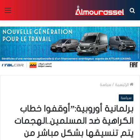
بحث
الق
عن
الرئيسية
/
سياسة
سياسة
برلمانية أوروبية:”أوقفوا خطاب
الكراهية ضد المسلمين..الهجمات
يتم تنسيقها بشكل مباشر من