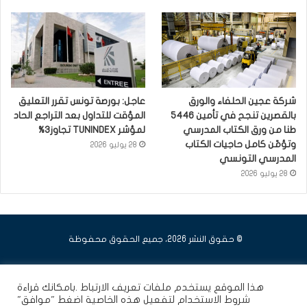
شركة عجين الحلفاء والورق
عاجل: بورصة تونس تقرر التعليق
بالقصرين تنجح في تأمين 5446
المؤقت للتداول بعد التراجع الحاد
طنا من ورق الكتاب المدرسي
لمؤشر TUNINDEX تجاوز3%
وتؤمّن كامل حاجيات الكتاب
28 يوليو 2026
المدرسي التونسي
28 يوليو 2026
© حقوق النشر 2026، جميع الحقوق محفوظة
فيسبوك
يوتيوب
انستقرام
هذا الموقع يستخدم ملفات تعريف الارتباط .بامكانك قراءة
شروط الاستخدام
لتفعيل هذه الخاصية اضغط "موافق"