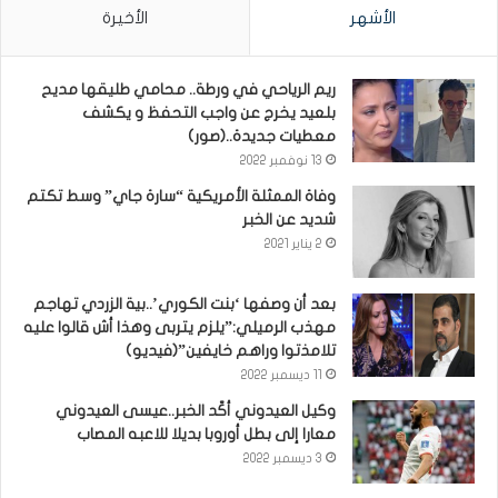
الأشهر
الأخيرة
ريم الرياحي في ورطة.. محامي طليقها مديح
بلعيد يخرج عن واجب التحفظ و يكشف
معطيات جديدة..(صور)
13 نوفمبر 2022
وفاة الممثلة الأمريكية “سارة جاي” وسط تكتم
شديد عن الخبر
2 يناير 2021
بعد أن وصفها ‘بنت الكوري’..بية الزردي تهاجم
مهذب الرميلي:”يلزم يتربى وهذا أش قالوا عليه
تلامذتوا وراهم خايفين”(فيديو)
11 ديسمبر 2022
وكيل العيدوني أكّد الخبر..عيسى العيدوني
معارا إلى بطل أوروبا بديلا للاعبه المصاب
3 ديسمبر 2022