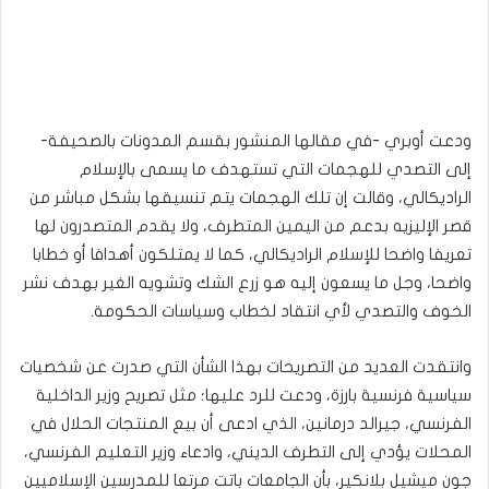
ودعت أوبري -في مقالها المنشور بقسم المدونات بالصحيفة-
إلى التصدي للهجمات التي تستهدف ما يسمى بالإسلام
الراديكالي، وقالت إن تلك الهجمات يتم تنسيقها بشكل مباشر من
قصر الإليزيه بدعم من اليمين المتطرف، ولا يقدم المتصدرون لها
تعريفا واضحا للإسلام الراديكالي، كما لا يمتلكون أهدافا أو خطابا
واضحا، وجل ما يسعون إليه هو زرع الشك وتشويه الغير بهدف نشر
الخوف والتصدي لأي انتقاد لخطاب وسياسات الحكومة.
وانتقدت العديد من التصريحات بهذا الشأن التي صدرت عن شخصيات
سياسية فرنسية بارزة، ودعت للرد عليها؛ مثل تصريح وزير الداخلية
الفرنسي، جيرالد درمانين، الذي ادعى أن بيع المنتجات الحلال في
المحلات يؤدي إلى التطرف الديني، وادعاء وزير التعليم الفرنسي،
جون ميشيل بلانكير، بأن الجامعات باتت مرتعا للمدرسين الإسلاميين