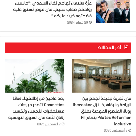
عزّة سليمان تهاجم نضال السعدي :”حاسبين
رواحكم صحاب نسيم.. في عوض تسترو عليه
فضحتوه خيت عليكم”
29 فبراير 2024
آخر المقالات
في تجربة جديدة تجمع بين
بعد عامين من إطلاقها.. Lilas
الرياضة والرفاهية.. نزل Iberostar
Cosmetics تتصدر مبيعات
رويال المنصور المهدية يطلق
مستحضرات التجميل وتكسب
Pilates Reformer بنظام All
رهان الثقة في السوق التونسية
Inclusive
2 أغسطس 2026
2 أغسطس 2026