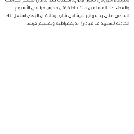
بالبرلمان الأوروبي مانون أوبري، انتقدت فيه تنامي مشاعر الكراهية
والعداء ضد المسلمين منذ حادثة قتل مدرس فرنسي الأسبوع
الماضي على يد مهاجر شيشاني شاب، وقالت إن البعض استغل تلك
الحادثة لاستهداف مبادئ الديمقراطية وتقسيم فرنسا.