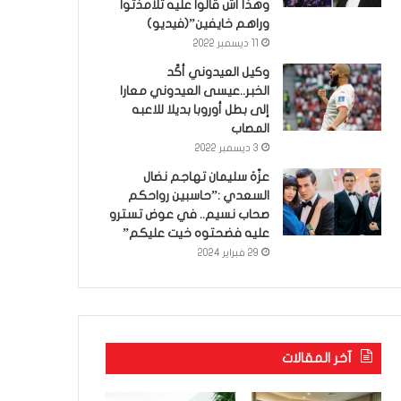
وهذا أش قالوا عليه تلامذتوا
وراهم خايفين”(فيديو)
11 ديسمبر 2022
وكيل العيدوني أكّد
الخبر..عيسى العيدوني معارا
إلى بطل أوروبا بديلا للاعبه
المصاب
3 ديسمبر 2022
عزّة سليمان تهاجم نضال
السعدي :”حاسبين رواحكم
صحاب نسيم.. في عوض تسترو
عليه فضحتوه خيت عليكم”
29 فبراير 2024
آخر المقالات