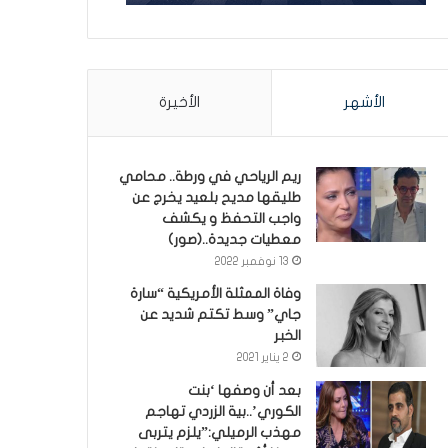
الأشهر
الأخيرة
ريم الرياحي في ورطة.. محامي
طليقها مديح بلعيد يخرج عن
واجب التحفظ و يكشف
معطيات جديدة..(صور)
13 نوفمبر 2022
وفاة الممثلة الأمريكية “سارة
جاي” وسط تكتم شديد عن
الخبر
2 يناير 2021
بعد أن وصفها ‘بنت
الكوري’..بية الزردي تهاجم
مهذب الرميلي:”يلزم يتربى