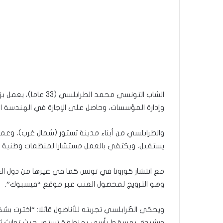
الشاب التونسي محمد ال
وإدارة المؤسسات، وحاصل على الإجازة في الهندسة الما
والطرابلسي من أبناء مدينة تستور (شمال غرب)، وعم
يستقيل، ويكتفي بالعمل مستشارا لمنظمات وطنية ودو
مع انتشار كورونا في تونس كما في غيرها من دول العا
وهو الترويج لمحصول العنب عبر موقع “فيسبوك”.
ويحكي الطّرابلسي تجربته للأناضول قائلا: “اخترت بش
ورشيدة، بمسقط رأسي بمنطقة تستور، حيث توارث ثلاثتنا