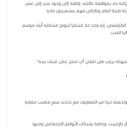
راعة جاء بموافقة عائلته، إضافة إلى وجود ستِ إلى عشر
اثة طيلة العام وبالتالي فهم يستفيدون ماديا.
رابلسي، إنه وجد حلا مبتكرا لترويج منتجاته أثناء موسم
يا العنب.
مستهلك يرغب في تلقي أي منتج على عتبات بيته”.
تحمله جزءًا من المصاريف مع تحديد سعرٍ مناسب مقارنة
ل بالإنترنت، وخاصة بشبكات التّواصل الاجتماعي ومنها