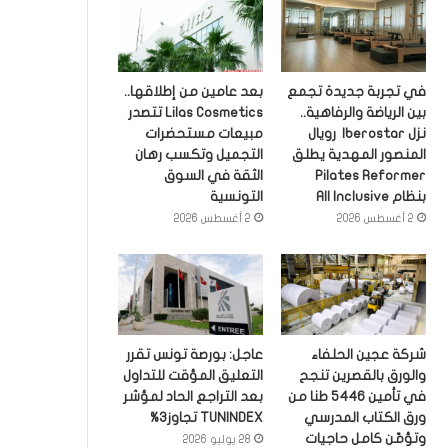
في تجربة جديدة تجمع
بعد عامين من إطلاقها..
بين الرياضة والرفاهية..
Lilas Cosmetics تتصدر
نزل Iberostar رويال
مبيعات مستحضرات
المنصور المهدية يطلق
التجميل وتكسب رهان
Pilates Reformer
الثقة في السوق
بنظام All Inclusive
التونسية
2 أغسطس 2026
2 أغسطس 2026
شركة عجين الحلفاء
عاجل: بورصة تونس تقرر
والورق بالقصرين تنجح
التعليق المؤقت للتداول
في تأمين 5446 طنا من
بعد التراجع الحاد لمؤشر
ورق الكتاب المدرسي
TUNINDEX تجاوز3%
وتؤمّن كامل حاجيات
28 يوليو 2026