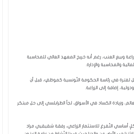
طرابلسي (33 عاما)، يعمل بزراعة وبيع العنب، رغم أنه خريج المعهد العالي للمحاسبة
لية والمحاسبة والإدارة.
ل لفترة في رئاسة الحكومة التّونسية كموظفٍ، قبل أن
لية، إضافة إلى الزراعة.
لم، وزيادة الكساد في الأسواق، لجأ الطرابلسي إلى حل مبتكر
كلٍ أساسي التّفرغ للاستثمار الزراعي، رفقة شقيقيي مراد
 حب الأرض عن والدنا حيث غيرنا النّشاط من زراعة الزيتون