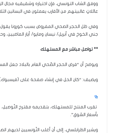
ووفق الشاب التونسي، فإن اختياره وشقيقيه مجال الز
عائلاتٍ غالبيتهم من الأقارب يعملون في البساتين الثل
وفي ظل الحجر الصحي المفروض بسبب كورونا يقول الط
جني الخوخ في أبريل/ نيسان ومايو/ أيار الماضيين، وحال
** تواصل مباشر مع المستهلك
ويوضح أن “فرض الحجر الصّحي العام بالبلاد جعل ال
ويضيف: “كان الحل في إنشاء صفحة على (فيسبوك)
تقرب المنتج للمستهلك، بتقديمه مقترح التّوصيل، و
بأسعار السّوق”.
ويشير الطرابلسي، إلى أن أغلب التّونسيين لديهم اتصا