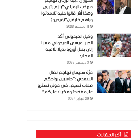
الكوري’..بية الزردي تهاجم
مهذب الرميلي:”يلزم يتربى
وهذا أش قالوا عليه تلامذتوا
وراهم خايفين”(فيديو)
11 ديسمبر 2022
وكيل العيدوني أكّد
الخبر..عيسى العيدوني معارا
إلى بطل أوروبا بديلا للاعبه
المصاب
3 ديسمبر 2022
عزّة سليمان تهاجم نضال
السعدي :”حاسبين رواحكم
صحاب نسيم.. في عوض تسترو
عليه فضحتوه خيت عليكم”
29 فبراير 2024
آخر المقالات