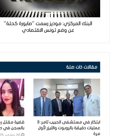
البنك المركزي: موديز رسمت ''صابورة كحلة''
عن وضع تونس الاقتصادي
مقالات ذات صلة
ابتكار في مستشفى الحبيب ثامر: 3
قضية مقتل رح
عمليات دقيقة بالروبوت والليزر لأول
بالسجن في حق 3 أش
مرة
20 نوفمبر 2025