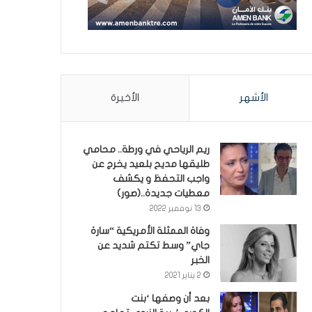
الأشهر
الأخيرة
ريم الرياحي في ورطة.. محامي
طليقها مديح بلعيد يخرج عن
واجب التحفظ و يكشف
معطيات جديدة..(صور)
13 نوفمبر 2022
وفاة الممثلة الأمريكية “سارة
جاي” وسط تكتم شديد عن
الخبر
2 يناير 2021
بعد أن وصفها ‘بنت