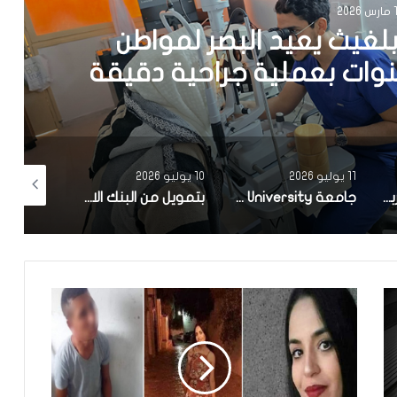
2026
بلغيث يعيد البصر لمواطن
11 يوليو 2026
10 يوليو 2026
30 يونيو 2026
السياف والأرو المغاربي وغزال الدوركاس..نجاح عمليات إعادة توطين الحيوانات الصحراوية المهددة بالانقراض في محمية عين دكوك
جامعة iTech University الشريك الرسمي للقمة الإفريقية الأولي للذكاء الاصطناعي و الأمن السيبراني
بتمويل من البنك الاوروبي للاستثمار شركة ‘نقل تونس’ توقّع عقد اقتناء 18 عربة قطار جديدة من الصين لفائدة خط TGM