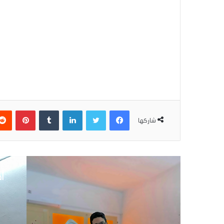
فيسبوك
تويتر
لينكدإن
بينتير
شاركها
أق