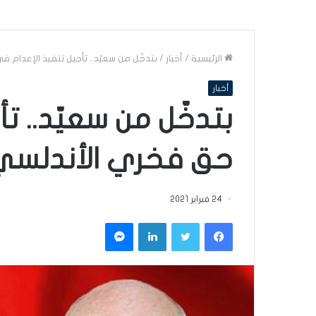
الرئيسية
/
أخبار
/
بتدخّل من سعيّد.. تأجيل تنفيذ الإعدام
أخبار
بتدخّل من سعيّد.. ت
حق فخري الأندلسي
24 فبراير 2021
فيسبوك
تويتر
لينكدإن
ماسنجر