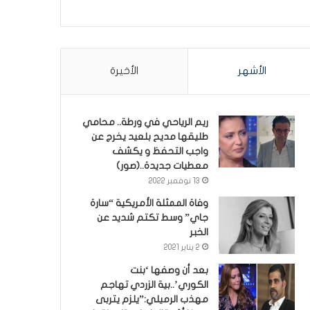
الأشهر
الأخيرة
ريم الرياحي في ورطة.. محامي
طليقها مديح بلعيد يخرج عن
واجب التحفظ و يكشف
معطيات جديدة..(صور)
13 نوفمبر 2022
وفاة الممثلة الأمريكية “سارة
جاي” وسط تكتم شديد عن
الخبر
2 يناير 2021
بعد أن وصفها ‘بنت
الكوري’..بية الزردي تهاجم
مهذب الرميلي:”يلزم يتربى