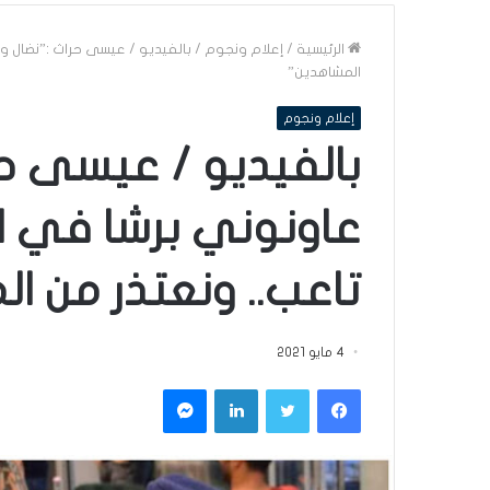
الرئيسية
/
إعلام ونجوم
/
بالفيديو / عيسى حراث :”نضال و
المشاهدين”
إعلام ونجوم
بالفيديو / عيسى حر
عاونوني برشا في ا
تاعب.. ونعتذر من ا
4 مايو 2021
فيسبوك
تويتر
لينكدإن
ماسنجر