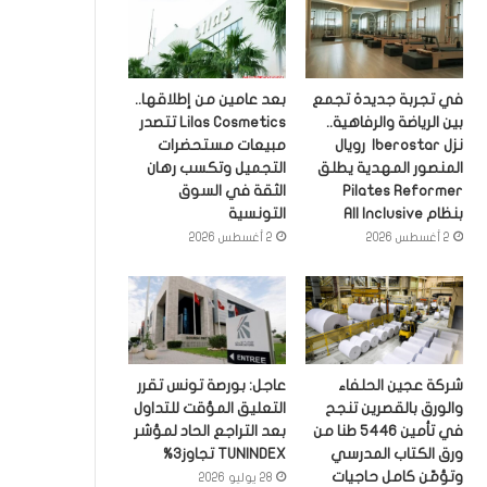
في تجربة جديدة تجمع
بعد عامين من إطلاقها..
بين الرياضة والرفاهية..
Lilas Cosmetics تتصدر
نزل Iberostar رويال
مبيعات مستحضرات
المنصور المهدية يطلق
التجميل وتكسب رهان
Pilates Reformer
الثقة في السوق
بنظام All Inclusive
التونسية
2 أغسطس 2026
2 أغسطس 2026
شركة عجين الحلفاء
عاجل: بورصة تونس تقرر
والورق بالقصرين تنجح
التعليق المؤقت للتداول
في تأمين 5446 طنا من
بعد التراجع الحاد لمؤشر
ورق الكتاب المدرسي
TUNINDEX تجاوز3%
وتؤمّن كامل حاجيات
28 يوليو 2026