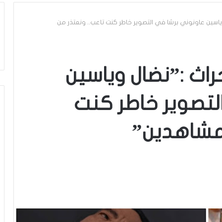
ياسين عاونوني برشا في التصوير خاطر كنت تاعب.. ونعتذر من
اث :”نضال وياسين
لتصوير خاطر كنت
لمشاهدين”