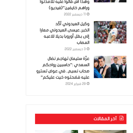
وهذا أش قالوا عليه تلامذتوا
وراهم خايفين”(فيديو)
11 ديسمبر 2022
وكيل العيدوني أكّد
الخبر..عيسى العيدوني معارا
إلى بطل أوروبا بديلا للاعبه
المصاب
3 ديسمبر 2022
عزّة سليمان تهاجم نضال
السعدي :”حاسبين رواحكم
صحاب نسيم.. في عوض تسترو
عليه فضحتوه خيت عليكم”
29 فبراير 2024
آخر المقالات