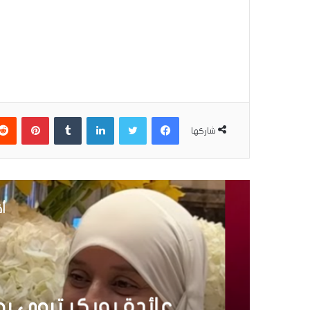
فيسبوك
تويتر
لينكدإن
بينتير
شاركها
أق
إ
4 نوفمبر 2025
عائدة بوبكر تروي رحلت