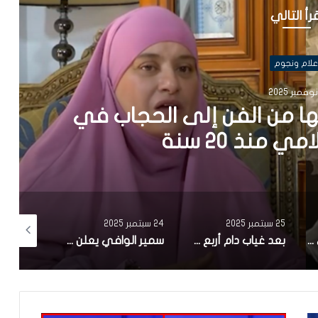
رأ التالي
علام ونجوم
ها من الفن إلى الحجاب في
 منذ 20 سنة
25 سبتمبر 2025
24 سبتمبر 2025
24 سبتمبر 2025
وزارة الثقافة تنعى الممثل علي الفارسي
بعد غياب دام أربع سنوات..سامي الفهري يعلن عن مسلسل جديد بعوان “هاذي آخرتها”
سمير الوافي يعلن عن وفاة شقيقه ماهر:”فاجعة كبيرة.. رحل عنا في عز شبابه”