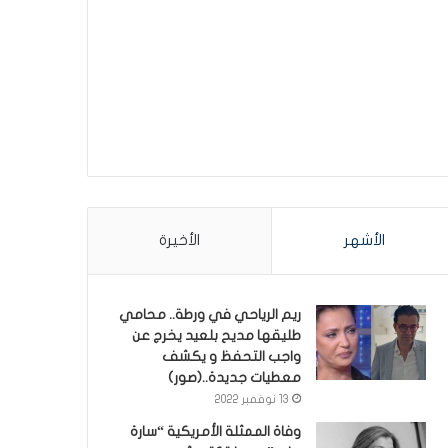
الأشهر
الأخيرة
ريم الرياحي في ورطة.. محامي
طليقها مديح بلعيد يخرج عن
واجب التحفظ و يكشف
معطيات جديدة..(صور)
13 نوفمبر 2022
وفاة الممثلة الأمريكية “سارة