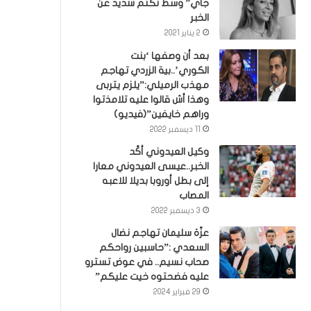
جاي” وسط تكتم شديد عن
الخبر
2 يناير 2021
بعد أن وصفها ‘بنت
الكوري’..بية الزردي تهاجم
مهذب الرميلي:”يلزم يتربى
وهذا أش قالوا عليه تلامذتوا
وراهم خايفين”(فيديو)
11 ديسمبر 2022
وكيل العيدوني أكّد
الخبر..عيسى العيدوني معارا
إلى بطل أوروبا بديلا للاعبه
المصاب
3 ديسمبر 2022
عزّة سليمان تهاجم نضال
السعدي :”حاسبين رواحكم
صحاب نسيم.. في عوض تسترو
عليه فضحتوه خيت عليكم”
29 فبراير 2024