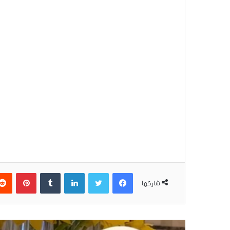
فيسبوك
تويتر
لينكدإن
بينتير
شاركها