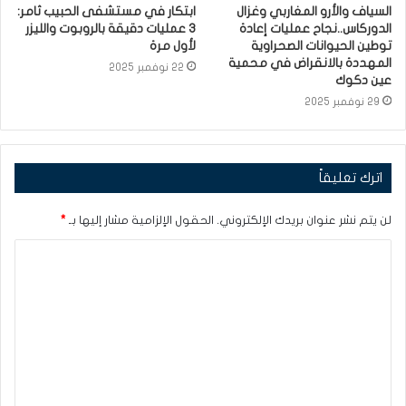
السياف والأرو المغاربي وغزال
ابتكار في مستشفى الحبيب ثامر:
الدوركاس..نجاح عمليات إعادة
3 عمليات دقيقة بالروبوت والليزر
توطين الحيوانات الصحراوية
لأول مرة
المهددة بالانقراض في محمية
22 نوفمبر 2025
عين دكوك
29 نوفمبر 2025
اترك تعليقاً
لن يتم نشر عنوان بريدك الإلكتروني.
الحقول الإلزامية مشار إليها بـ
*
ا
ل
ت
ع
ل
ي