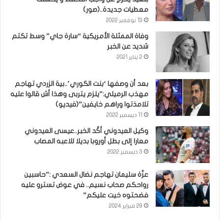
معطيات جديدة..(صور)
13 نوفمبر 2022
وفاة الممثلة الأمريكية “سارة جاي” وسط تكتم
شديد عن الخبر
2 يناير 2021
بعد أن وصفها ‘بنت الكوري’..بية الزردي تهاجم
مهذب الرميلي:”يلزم يتربى وهذا أش قالوا عليه
تلامذتوا وراهم خايفين”(فيديو)
11 ديسمبر 2022
وكيل العيدوني أكّد الخبر..عيسى العيدوني
معارا إلى بطل أوروبا بديلا للاعبه المصاب
3 ديسمبر 2022
عزّة سليمان تهاجم نضال السعدي :”حاسبين
رواحكم صحاب نسيم.. في عوض تسترو عليه
فضحتوه خيت عليكم”
29 فبراير 2024