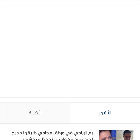
الأشهر
الأخيرة
ريم الرياحي في ورطة.. محامي طليقها مديح
بلعيد يخرج عن واجب التحفظ و يكشف