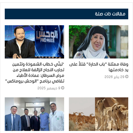
مقالات ذات صلة
وفاة ممثلة ”باب الحارة” قتلاً على
‘تبنّي خطاب الشعوذة وتثمين
يد خادمتها⁩
تجارب النجاح الزائفة للعلاج من
مرض السرطان: عمادة الأطباء
29 يناير 2026
تقاضي برنامج ”الوحش بروماكس”
9 ديسمبر 2025