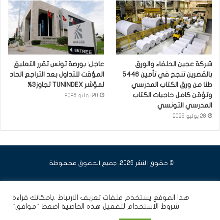
شركة عجين الحلفاء والورق
عاجل: بورصة تونس تقرر التعليق
بالقصرين تنجح في تأمين 5446
المؤقت للتداول بعد التراجع الحاد
طنا من ورق الكتاب المدرسي
لمؤشر TUNINDEX تجاوز3%
وتؤمّن كامل حاجيات الكتاب
28 يوليو 2026
المدرسي التونسي
28 يوليو 2026
© حقوق النشر 2026، جميع الحقوق محفوظة
فيسبوك
يوتيوب
انستقرام
هذا الموقع يستخدم ملفات تعريف الارتباط .بامكانك قراءة
شروط الاستخدام
لتفعيل هذه الخاصية اضغط "موافق"