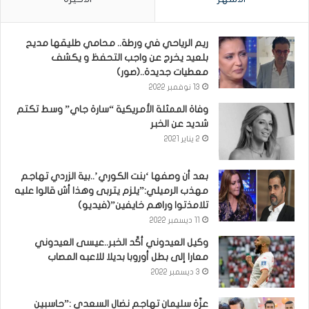
ريم الرياحي في ورطة.. محامي طليقها مديح
بلعيد يخرج عن واجب التحفظ و يكشف
معطيات جديدة..(صور)
13 نوفمبر 2022
وفاة الممثلة الأمريكية “سارة جاي” وسط تكتم
شديد عن الخبر
2 يناير 2021
بعد أن وصفها ‘بنت الكوري’..بية الزردي تهاجم
مهذب الرميلي:”يلزم يتربى وهذا أش قالوا عليه
تلامذتوا وراهم خايفين”(فيديو)
11 ديسمبر 2022
وكيل العيدوني أكّد الخبر..عيسى العيدوني
معارا إلى بطل أوروبا بديلا للاعبه المصاب
3 ديسمبر 2022
عزّة سليمان تهاجم نضال السعدي :”حاسبين