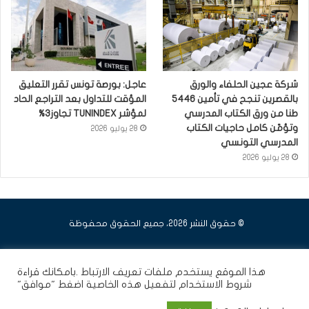
شركة عجين الحلفاء والورق
عاجل: بورصة تونس تقرر التعليق
بالقصرين تنجح في تأمين 5446
المؤقت للتداول بعد التراجع الحاد
طنا من ورق الكتاب المدرسي
لمؤشر TUNINDEX تجاوز3%
وتؤمّن كامل حاجيات الكتاب
28 يوليو 2026
المدرسي التونسي
28 يوليو 2026
© حقوق النشر 2026، جميع الحقوق محفوظة
فيسبوك
يوتيوب
انستقرام
هذا الموقع يستخدم ملفات تعريف الارتباط .بامكانك قراءة
شروط الاستخدام
لتفعيل هذه الخاصية اضغط "موافق"