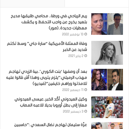
ريم الرياحي في ورطة.. محامي طليقها مديح
بلعيد يخرج عن واجب التحفظ و يكشف
معطيات جديدة..(صور)
13 نوفمبر 2022
وفاة الممثلة الأمريكية “سارة جاي” وسط تكتم
شديد عن الخبر
2 يناير 2021
بعد أن وصفها ‘بنت الكوري’..بية الزردي تهاجم
مهذب الرميلي:”يلزم يتربى وهذا أش قالوا عليه
تلامذتوا وراهم خايفين”(فيديو)
11 ديسمبر 2022
وكيل العيدوني أكّد الخبر..عيسى العيدوني
معارا إلى بطل أوروبا بديلا للاعبه المصاب
3 ديسمبر 2022
عزّة سليمان تهاجم نضال السعدي :”حاسبين