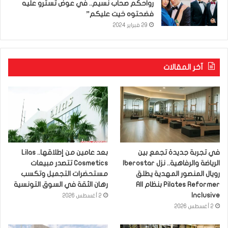
رواحكم صحاب نسيم.. في عوض تسترو عليه
فضحتوه خيت عليكم”
29 فبراير 2024
آخر المقالات
في تجربة جديدة تجمع بين
بعد عامين من إطلاقها.. Lilas
الرياضة والرفاهية.. نزل Iberostar
Cosmetics تتصدر مبيعات
رويال المنصور المهدية يطلق
مستحضرات التجميل وتكسب
Pilates Reformer بنظام All
رهان الثقة في السوق التونسية
Inclusive
2 أغسطس 2026
2 أغسطس 2026