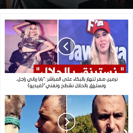
نرمين صفر تنهار بالبكاء على المباشر :"بابا رباني راجل..
ونسترزق بالحلال نشطح ونغني"(فيديو)