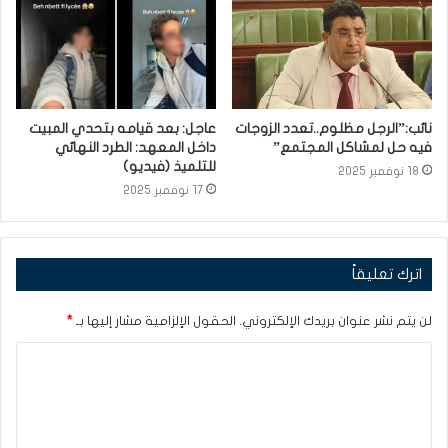
نائب:”الرجل مظلوم..تعدد الزوجات
عاجل: بعد قيامه بتحدي المبيت
فيه حل لمشاكل المجتمع”
داخل المعهد: الطرد النهائي
للتلميذ (فيديو)
18 نوفمبر 2025
17 نوفمبر 2025
اترك تعليقاً
لن يتم نشر عنوان بريدك الإلكتروني.
الحقول الإلزامية مشار إليها بـ
*
ا
ل
ت
ع