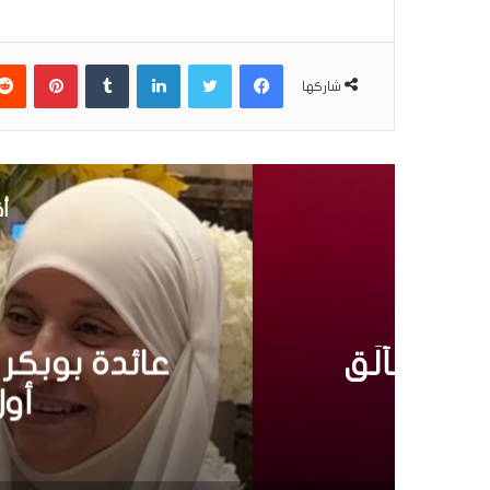
فيسبوك
تويتر
لينكدإن
بينتير
شاركها
أق
إ
4 نوفمبر 2025
عائدة بوبكر تروي رحلت
أول ظهور إعلامي