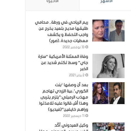
الأشهر
الأخيرة
ريم الرياحي في ورطة.. محامي
طليقها مديح بلعيد يخرج عن
واجب التحفظ و يكشف
معطيات جديدة..(صور)
13 نوفمبر 2022
وفاة الممثلة الأمريكية “سارة
جاي” وسط تكتم شديد عن
الخبر
2 يناير 2021
بعد أن وصفها ‘بنت
الكوري’..بية الزردي تهاجم
مهذب الرميلي:”يلزم يتربى
وهذا أش قالوا عليه تلامذتوا
وراهم خايفين”(فيديو)
11 ديسمبر 2022
وكيل العيدوني أكّد