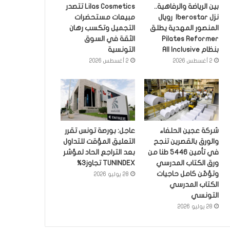
بين الرياضة والرفاهية..
Lilas Cosmetics تتصدر
نزل Iberostar رويال
مبيعات مستحضرات
المنصور المهدية يطلق
التجميل وتكسب رهان
Pilates Reformer
الثقة في السوق
بنظام All Inclusive
التونسية
2 أغسطس 2026
2 أغسطس 2026
شركة عجين الحلفاء
عاجل: بورصة تونس تقرر
والورق بالقصرين تنجح
التعليق المؤقت للتداول
في تأمين 5446 طنا من
بعد التراجع الحاد لمؤشر
ورق الكتاب المدرسي
TUNINDEX تجاوز3%
وتؤمّن كامل حاجيات
28 يوليو 2026
الكتاب المدرسي
التونسي
28 يوليو 2026