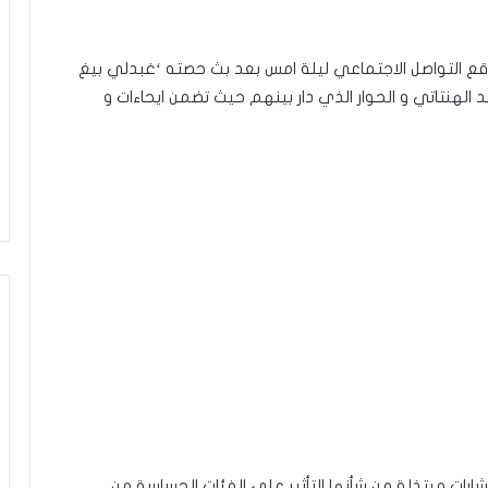
قع التواصل الاجتماعي ليلة امس بعد بث حصته ‘غبدلي بيغ
الهنتاتي و الحوار الذي دار بينهم حيث تضمن ايحاءات و
وإشارات مبتذلة من شأنها التأثير على الفئات الحساسة من