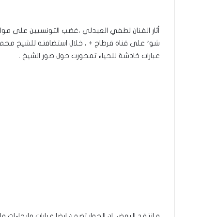
أثار الفنان لطفي العبدلي ،غضب التونسيين على موا
شو’ على قناة قرطاج + ، خلال استضافته للشيخ محمد 
عبارات خادشة للحياء تمحورت حول صور الشيخ .
و انتقد البعض ،ان الحوار تضمن ايضا عبارات وإيحاءات 