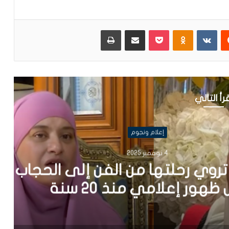
يست
Odnoklassniki
بوكيت
مشاركة عبر البريد
طباعة
رأ التالي
علام ونجوم
ها من الفن إلى الحجاب في
 منذ 20 سنة