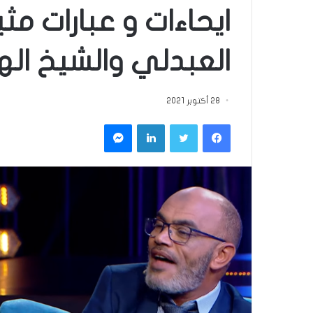
ايحاءات و عبارات مث
العبدلي والشيخ اله
28 أكتوبر 2021
فيسبوك
تويتر
لينكدإن
ماسنجر