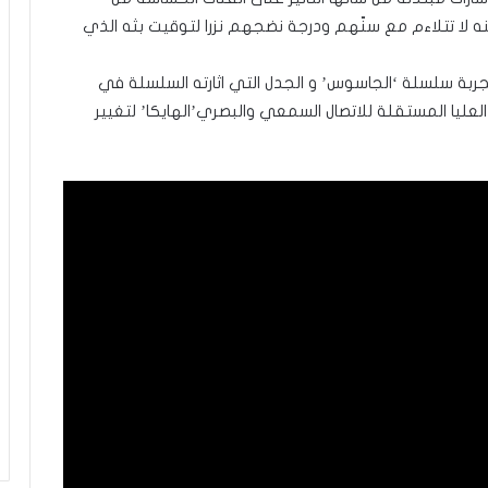
 لا تتلاءم مع سنّهم ودرجة نضجهم نزرا لتوقيت بثه الذي
جربة سلسلة ‘الجاسوس’ و الجدل التي اثارته السلسلة في
العليا المستقلة للاتصال السمعي والبصري’الهايكا’ لتغيير