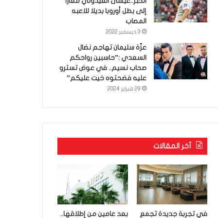
الخبر..عيسى العيدوني معارا
إلى بطل أوروبا بديلا للاعبه
المصاب
3 ديسمبر 2022
عزّة سليمان تهاجم نضال
السعدي :”حاسبين رواحكم
صحاب نسيم.. في عوض تسترو
عليه فضحتوه خيت عليكم”
29 فبراير 2024
آخر المقالات
في تجربة جديدة تجمع
بعد عامين من إطلاقها..