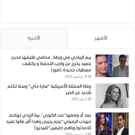
الأشهر
الأخيرة
ريم الرياحي في ورطة.. محامي طليقها مديح
بلعيد يخرج عن واجب التحفظ و يكشف
معطيات جديدة..(صور)
13 نوفمبر 2022
وفاة الممثلة الأمريكية “سارة جاي” وسط تكتم
شديد عن الخبر
2 يناير 2021
بعد أن وصفها ‘بنت الكوري’..بية الزردي تهاجم
مهذب الرميلي:”يلزم يتربى وهذا أش قالوا عليه
تلامذتوا وراهم خايفين”(فيديو)
11 ديسمبر 2022