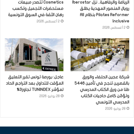
الرياضة والرفاهية.. نزل Iberostar
Cosmetics تتصدر مبيعات
رويال المنصور المهدية يطلق
مستحضرات التجميل وتكسب
Pilates Reformer بنظام All
رهان الثقة في السوق التونسية
Inclusive
2 أغسطس 2026
2 أغسطس 2026
شركة عجين الحلفاء والورق
عاجل: بورصة تونس تقرر التعليق
بالقصرين تنجح في تأمين 5446
المؤقت للتداول بعد التراجع الحاد
طنا من ورق الكتاب المدرسي
لمؤشر TUNINDEX تجاوز3%
وتؤمّن كامل حاجيات الكتاب
28 يوليو 2026
المدرسي التونسي
28 يوليو 2026