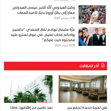
وكيل العيدوني أكّد الخبر..عيسى العيدوني
معارا إلى بطل أوروبا بديلا للاعبه المصاب
3 ديسمبر 2022
عزّة سليمان تهاجم نضال السعدي :”حاسبين
رواحكم صحاب نسيم.. في عوض تسترو عليه
فضحتوه خيت عليكم”
29 فبراير 2024
آخر المقالات
في تجربة جديدة تجمع بين
بعد عامين من إطلاقها.. Lilas