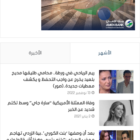
الأشهر
الأخيرة
ريم الرياحي في ورطة.. محامي طليقها مديح
بلعيد يخرج عن واجب التحفظ و يكشف
معطيات جديدة..(صور)
13 نوفمبر 2022
وفاة الممثلة الأمريكية “سارة جاي” وسط تكتم
شديد عن الخبر
2 يناير 2021
بعد أن وصفها ‘بنت الكوري’..بية الزردي تهاجم
مهذب الرميلي:”يلزم يتربى وهذا أش قالوا عليه