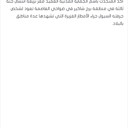
أكّد المتحدّث باسم الجماية المدنية العميد معز تريعة انتشال جثة
ثالثة في منطقة برج شاكير في ضواحي العاصمة تعود لشخص
جرفته السيول جراء الأمطار الغزيرة التي تشهدها عدة مناطق
بالبلاد.