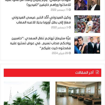
تلامذتوا وراهم خايفين”(فيديو)
11 ديسمبر 2022
وكيل العيدوني أكّد الخبر..عيسى العيدوني
معارا إلى بطل أوروبا بديلا للاعبه المصاب
3 ديسمبر 2022
عزّة سليمان تهاجم نضال السعدي :”حاسبين
رواحكم صحاب نسيم.. في عوض تسترو عليه
فضحتوه خيت عليكم”
29 فبراير 2024
آخر المقالات