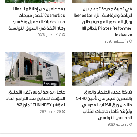
في تجربة جديدة تجمع بين
بعد عامين من إطلاقها.. Lilas
الرياضة والرفاهية.. نزل Iberostar
Cosmetics تتصدر مبيعات
رويال المنصور المهدية يطلق
مستحضرات التجميل وتكسب
Pilates Reformer بنظام All
رهان الثقة في السوق التونسية
Inclusive
2 أغسطس 2026
2 أغسطس 2026
شركة عجين الحلفاء والورق
عاجل: بورصة تونس تقرر التعليق
بالقصرين تنجح في تأمين 5446
المؤقت للتداول بعد التراجع الحاد
طنا من ورق الكتاب المدرسي
لمؤشر TUNINDEX تجاوز3%
وتؤمّن كامل حاجيات الكتاب
28 يوليو 2026
المدرسي التونسي
28 يوليو 2026