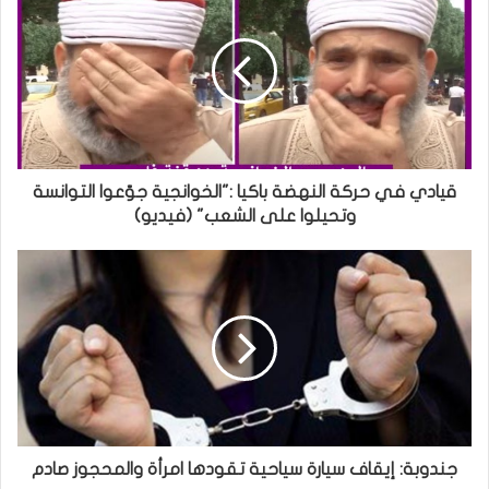
قيادي في حركة النهضة باكيا :"الخوانجية جوّعوا التوانسة
وتحيلوا على الشعب" (فيديو)
جندوبة: إيقاف سيارة سياحية تقودها امرأة والمحجوز صادم