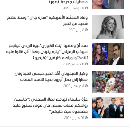
معطيات جديدة..(صور)
13 نوفمبر 2022
وفاة الممثلة الأمريكية “سارة جاي” وسط تكتم
شديد عن الخبر
2 يناير 2021
بعد أن وصفها ‘بنت الكوري’..بية الزردي تهاجم
مهذب الرميلي:”يلزم يتربى وهذا أش قالوا عليه
تلامذتوا وراهم خايفين”(فيديو)
11 ديسمبر 2022
وكيل العيدوني أكّد الخبر..عيسى العيدوني
معارا إلى بطل أوروبا بديلا للاعبه المصاب
3 ديسمبر 2022
عزّة سليمان تهاجم نضال السعدي :”حاسبين
رواحكم صحاب نسيم.. في عوض تسترو عليه
فضحتوه خيت عليكم”
29 فبراير 2024