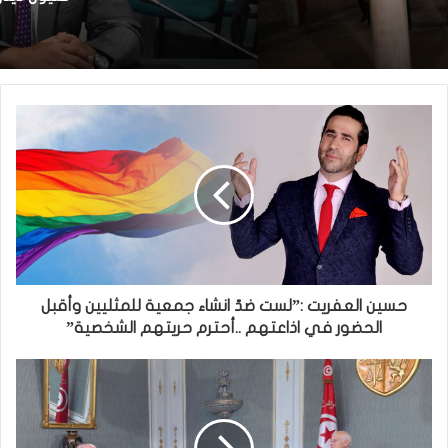
حسين العفريت :”لست ضدّ انشاء جمعية للمثليين وأقبل
الحضور في اذاعتهم ..أحترم حريتهم الشخصية”