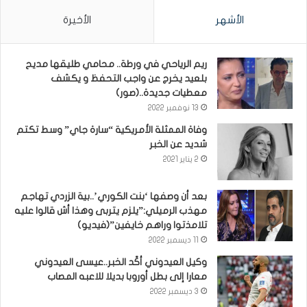
الأشهر
الأخيرة
ريم الرياحي في ورطة.. محامي طليقها مديح
بلعيد يخرج عن واجب التحفظ و يكشف
معطيات جديدة..(صور)
13 نوفمبر 2022
وفاة الممثلة الأمريكية “سارة جاي” وسط تكتم
شديد عن الخبر
2 يناير 2021
بعد أن وصفها ‘بنت الكوري’..بية الزردي تهاجم
مهذب الرميلي:”يلزم يتربى وهذا أش قالوا عليه
تلامذتوا وراهم خايفين”(فيديو)
11 ديسمبر 2022
وكيل العيدوني أكّد الخبر..عيسى العيدوني
معارا إلى بطل أوروبا بديلا للاعبه المصاب
3 ديسمبر 2022