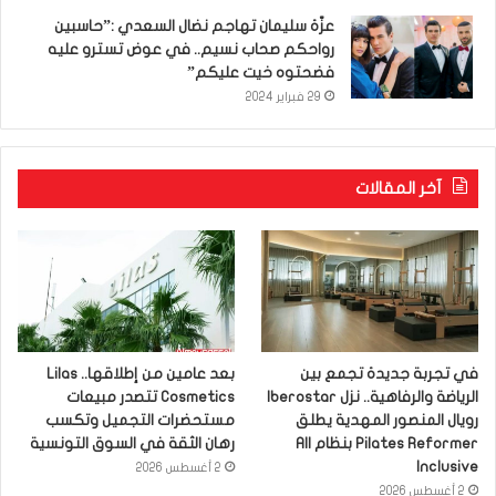
عزّة سليمان تهاجم نضال السعدي :”حاسبين
رواحكم صحاب نسيم.. في عوض تسترو عليه
فضحتوه خيت عليكم”
29 فبراير 2024
آخر المقالات
في تجربة جديدة تجمع بين
بعد عامين من إطلاقها.. Lilas
الرياضة والرفاهية.. نزل Iberostar
Cosmetics تتصدر مبيعات
رويال المنصور المهدية يطلق
مستحضرات التجميل وتكسب
Pilates Reformer بنظام All
رهان الثقة في السوق التونسية
Inclusive
2 أغسطس 2026
2 أغسطس 2026