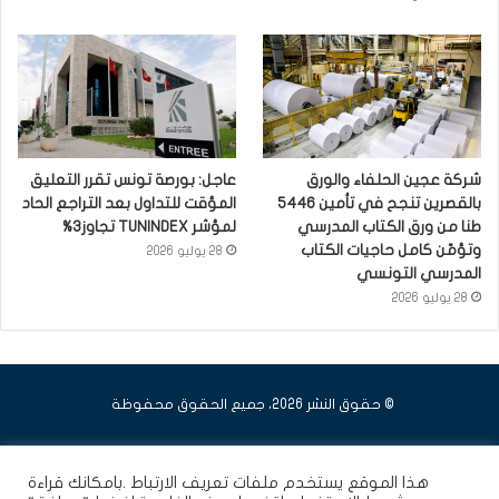
شركة عجين الحلفاء والورق
عاجل: بورصة تونس تقرر التعليق
بالقصرين تنجح في تأمين 5446
المؤقت للتداول بعد التراجع الحاد
طنا من ورق الكتاب المدرسي
لمؤشر TUNINDEX تجاوز3%
وتؤمّن كامل حاجيات الكتاب
28 يوليو 2026
المدرسي التونسي
28 يوليو 2026
© حقوق النشر 2026، جميع الحقوق محفوظة
فيسبوك
يوتيوب
انستقرام
هذا الموقع يستخدم ملفات تعريف الارتباط .بامكانك قراءة