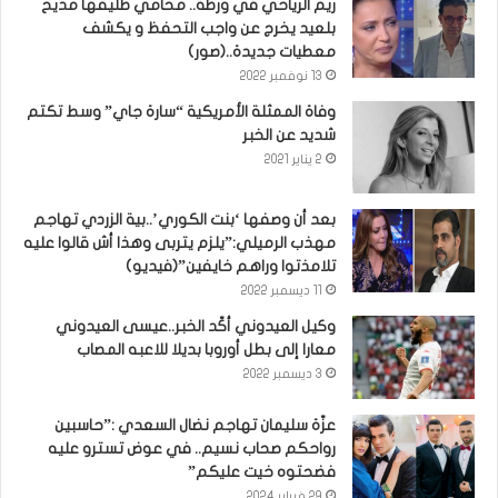
ريم الرياحي في ورطة.. محامي طليقها مديح
بلعيد يخرج عن واجب التحفظ و يكشف
معطيات جديدة..(صور)
13 نوفمبر 2022
وفاة الممثلة الأمريكية “سارة جاي” وسط تكتم
شديد عن الخبر
2 يناير 2021
بعد أن وصفها ‘بنت الكوري’..بية الزردي تهاجم
مهذب الرميلي:”يلزم يتربى وهذا أش قالوا عليه
تلامذتوا وراهم خايفين”(فيديو)
11 ديسمبر 2022
وكيل العيدوني أكّد الخبر..عيسى العيدوني
معارا إلى بطل أوروبا بديلا للاعبه المصاب
3 ديسمبر 2022
عزّة سليمان تهاجم نضال السعدي :”حاسبين
رواحكم صحاب نسيم.. في عوض تسترو عليه
فضحتوه خيت عليكم”
29 فبراير 2024