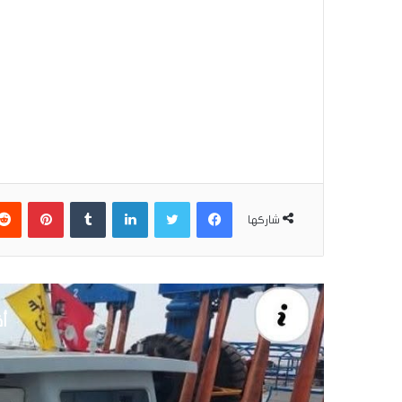
فيسبوك
تويتر
لينكدإن
بينتير
شاركها
أق