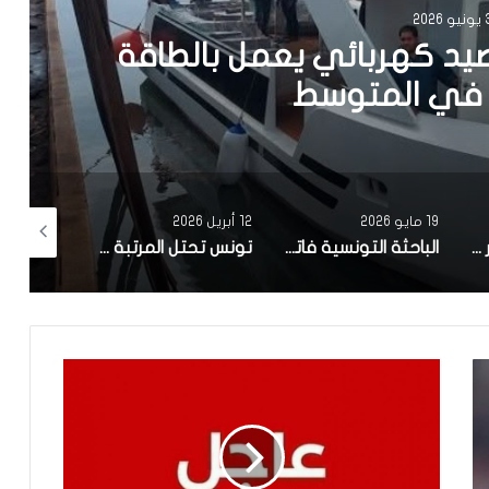
202
يد كهربائي يعمل بالطاقة
في المتوسط
19 مايو 2026
12 أبريل 2026
10 أبريل 2026
مصحة معهد البصر والشبكية بالبحيرة 1 تقوم باجراء اكثر من 50 عملية جراحية لازالة الماء الابيض مجانا لفائدة عدد من اهالي قفصة
الباحثة التونسية فاتن المولدي تنجح في الحصول على براءة اختراع في الولايات المتحدة الأمريكية، وذلك بعد ابتكارها محركاً هجيناً ثورياً
تونس تحتل المرتبة الاولى افريقيا من حيث عدد النساء المطورات للبرمجيات