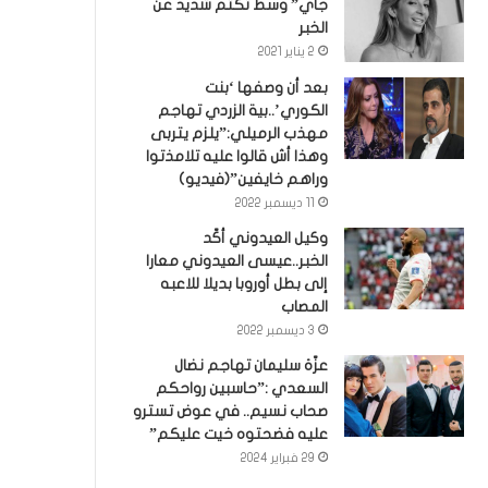
جاي” وسط تكتم شديد عن
الخبر
2 يناير 2021
بعد أن وصفها ‘بنت
الكوري’..بية الزردي تهاجم
مهذب الرميلي:”يلزم يتربى
وهذا أش قالوا عليه تلامذتوا
وراهم خايفين”(فيديو)
11 ديسمبر 2022
وكيل العيدوني أكّد
الخبر..عيسى العيدوني معارا
إلى بطل أوروبا بديلا للاعبه
المصاب
3 ديسمبر 2022
عزّة سليمان تهاجم نضال
السعدي :”حاسبين رواحكم
صحاب نسيم.. في عوض تسترو
عليه فضحتوه خيت عليكم”
29 فبراير 2024