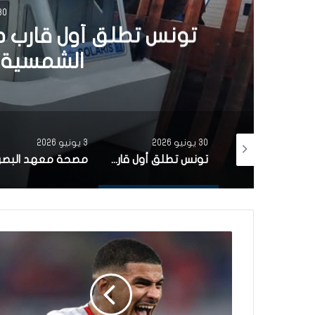
30 يونيو 6
تونس تطلق أول قارب ص
الشمسية 
30 يونيو 2026
3 يونيو 2026
بتمويل من البنك الاوروبي للاستثمار شركة ‘نقل تونس’ توقّع عقد اقتناء 18 عربة قطار جديدة من الصين لفائدة خط TGM
تونس تطلق أول قارب صيد كهربائي يعمل بالطاقة الشمسية في المتوسط