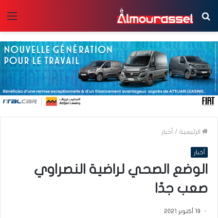
بحث
الق
عن
الرئيسية
/
أخبار
أخبار
الوضع الصحي لراضية النصراوي
صعب جدّا
19 أكتوبر 2021