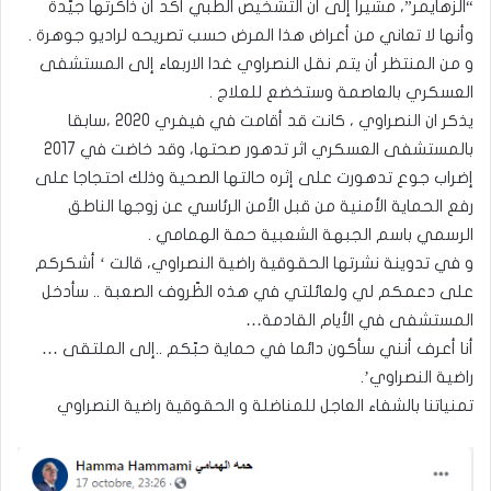
“الزهايمر”، مشيرا إلى أن التشخيص الطبي أكّد أن ذاكرتها جيّدة
وأنها لا تعاني من أعراض هذا المرض حسب تصريحه لراديو جوهرة .
و من المنتظر أن يتم نقل النصراوي غدا الاربعاء إلى المستشفى
العسكري بالعاصمة وستخضع للعلاج .
يذكر ان النصراوي ، كانت قد أقامت في فيفري 2020 ،سابقا
بالمستشفى العسكري اثر تدهور صحتها، وقد خاضت في 2017
إضراب جوع تدهورت على إثره حالتها الصحية وذلك احتجاجا على
رفع الحماية الأمنية من قبل الأمن الرئاسي عن زوجها الناطق
الرسمي باسم الجبهة الشعبية حمة الهمامي .
و في تدوينة نشرتها الحقوقية راضية النصراوي، قالت ‘ أشكركم
على دعمكم لي ولعائلتي في هذه الظّروف الصعبة .. سأدخل
المستشفى في الأيام القادمة…
أنا أعرف أنني سأكون دائما في حماية حبّكم ..إلى الملتقى …
راضية النصراوي’.
تمنياتنا بالشفاء العاجل للمناضلة و الحقوقية راضية النصراوي