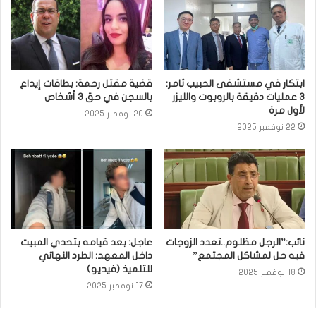
ابتكار في مستشفى الحبيب ثامر:
قضية مقتل رحمة: بطاقات إيداع
3 عمليات دقيقة بالروبوت والليزر
بالسجن في حق 3 أشخاص
لأول مرة
20 نوفمبر 2025
22 نوفمبر 2025
نائب:”الرجل مظلوم..تعدد الزوجات
عاجل: بعد قيامه بتحدي المبيت
فيه حل لمشاكل المجتمع”
داخل المعهد: الطرد النهائي
للتلميذ (فيديو)
18 نوفمبر 2025
17 نوفمبر 2025