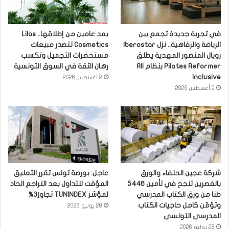
في تجربة جديدة تجمع بين
بعد عامين من إطلاقها.. Lilas
الرياضة والرفاهية.. نزل Iberostar
Cosmetics تتصدر مبيعات
رويال المنصور المهدية يطلق
مستحضرات التجميل وتكسب
Pilates Reformer بنظام All
رهان الثقة في السوق التونسية
Inclusive
2 أغسطس 2026
2 أغسطس 2026
شركة عجين الحلفاء والورق
عاجل: بورصة تونس تقرر التعليق
بالقصرين تنجح في تأمين 5446
المؤقت للتداول بعد التراجع الحاد
طنا من ورق الكتاب المدرسي
لمؤشر TUNINDEX تجاوز3%
وتؤمّن كامل حاجيات الكتاب
28 يوليو 2026
المدرسي التونسي
28 يوليو 2026