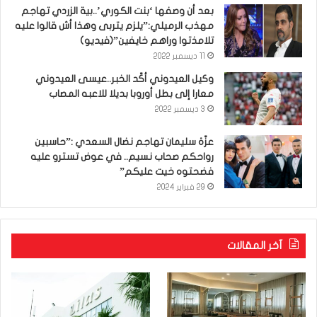
بعد أن وصفها ‘بنت الكوري’..بية الزردي تهاجم
مهذب الرميلي:”يلزم يتربى وهذا أش قالوا عليه
تلامذتوا وراهم خايفين”(فيديو)
11 ديسمبر 2022
وكيل العيدوني أكّد الخبر..عيسى العيدوني
معارا إلى بطل أوروبا بديلا للاعبه المصاب
3 ديسمبر 2022
عزّة سليمان تهاجم نضال السعدي :”حاسبين
رواحكم صحاب نسيم.. في عوض تسترو عليه
فضحتوه خيت عليكم”
29 فبراير 2024
آخر المقالات