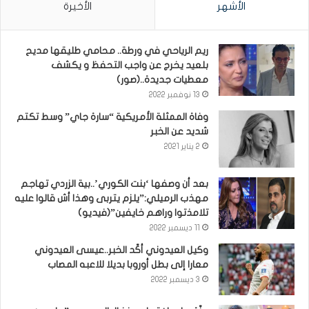
الأشهر
الأخيرة
ريم الرياحي في ورطة.. محامي طليقها مديح
بلعيد يخرج عن واجب التحفظ و يكشف
معطيات جديدة..(صور)
13 نوفمبر 2022
وفاة الممثلة الأمريكية “سارة جاي” وسط تكتم
شديد عن الخبر
2 يناير 2021
بعد أن وصفها ‘بنت الكوري’..بية الزردي تهاجم
مهذب الرميلي:”يلزم يتربى وهذا أش قالوا عليه
تلامذتوا وراهم خايفين”(فيديو)
11 ديسمبر 2022
وكيل العيدوني أكّد الخبر..عيسى العيدوني
معارا إلى بطل أوروبا بديلا للاعبه المصاب
3 ديسمبر 2022