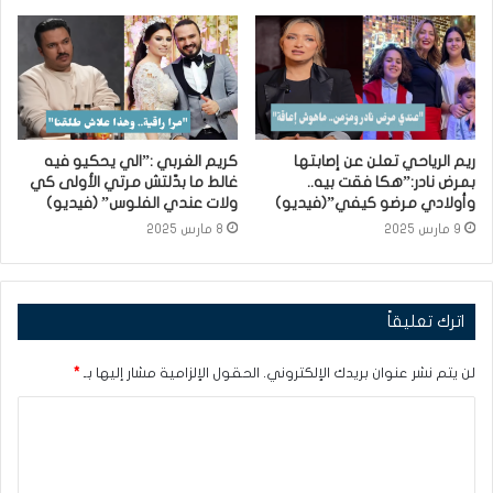
ريم الرياحي تعلن عن إصابتها
كريم الغربي :”الي يحكيو فيه
بمرض نادر:”هكا فقت بيه..
غالط ما بدّلتش مرتي الأولى كي
وأولادي مرضو كيفي”(فيديو)
ولات عندي الفلوس” (فيديو)
9 مارس 2025
8 مارس 2025
اترك تعليقاً
لن يتم نشر عنوان بريدك الإلكتروني.
الحقول الإلزامية مشار إليها بـ
*
ا
ل
ت