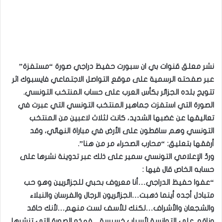
نشر معلق قنوات بي ان سبورت حفيظ دراجي صورة “مستفزة”
عبر صفحته الرسمية على موقع التواصل الاجتماعي فايسبوك اثر
تتويج بلده الجزائر بكأس العرب على حساب المنتخب التونسي.
الصورة التي استفزت جماهير المنتخب التونسي التي عبرت في
تعاليقها عن غضبها الشديد، كانت لثلاث لاعبين من المنتخب
التونسي وهم ساقطون على الأرض في مباراة النهائي، وقد
أرفقها بتعليق: “محارب الصحراء مر من هنا”.
وردّ الإعلامي التونسي سمير على ذلك عبر تدوينة نشرها على
حسابه الخاص قال فيها :
“عفوا حفيظ الدراجي…أنا معروف بحبي للجزائريين وهو حب
متبادل أجده أينما ذهبت…الجزائريون الرجال والفرسان والنبلاء
والشجعان والأشراف…لكنك للأسف لست منهم…لأنك حاقد
وناقم على التوانسة لأسباب خسيسة…فهذه الصورة التي تنشرها