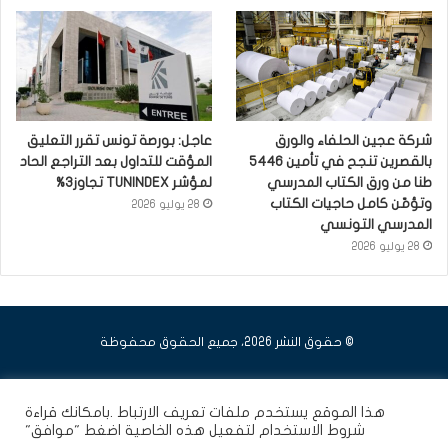
شركة عجين الحلفاء والورق
عاجل: بورصة تونس تقرر التعليق
بالقصرين تنجح في تأمين 5446
المؤقت للتداول بعد التراجع الحاد
طنا من ورق الكتاب المدرسي
لمؤشر TUNINDEX تجاوز3%
وتؤمّن كامل حاجيات الكتاب
28 يوليو 2026
المدرسي التونسي
28 يوليو 2026
© حقوق النشر 2026، جميع الحقوق محفوظة
فيسبوك
يوتيوب
انستقرام
هذا الموقع يستخدم ملفات تعريف الارتباط .بامكانك قراءة
شروط الاستخدام
لتفعيل هذه الخاصية اضغط "موافق"