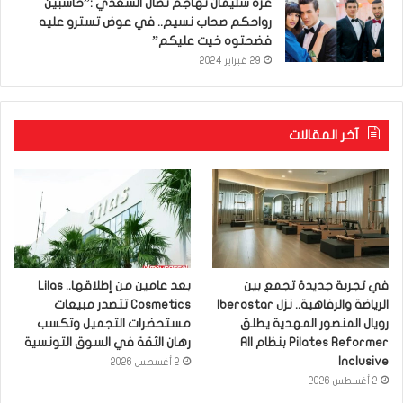
عزّة سليمان تهاجم نضال السعدي :”حاسبين
رواحكم صحاب نسيم.. في عوض تسترو عليه
فضحتوه خيت عليكم”
29 فبراير 2024
آخر المقالات
في تجربة جديدة تجمع بين
بعد عامين من إطلاقها.. Lilas
الرياضة والرفاهية.. نزل Iberostar
Cosmetics تتصدر مبيعات
رويال المنصور المهدية يطلق
مستحضرات التجميل وتكسب
Pilates Reformer بنظام All
رهان الثقة في السوق التونسية
Inclusive
2 أغسطس 2026
2 أغسطس 2026