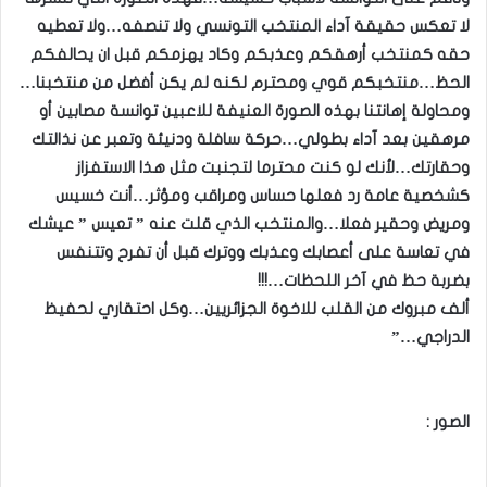
لا تعكس حقيقة آداء المنتخب التونسي ولا تنصفه…ولا تعطيه
حقه كمنتخب أرهقكم وعذبكم وكاد يهزمكم قبل ان يحالفكم
الحظ…منتخبكم قوي ومحترم لكنه لم يكن أفضل من منتخبنا…
ومحاولة إهانتنا بهذه الصورة العنيفة للاعبين توانسة مصابين أو
مرهقين بعد آداء بطولي…حركة سافلة ودنيئة وتعبر عن نذالتك
وحقارتك…لأنك لو كنت محترما لتجنبت مثل هذا الاستفزاز
كشخصية عامة رد فعلها حساس ومراقب ومؤثر…أنت خسيس
ومريض وحقير فعلا…والمنتخب الذي قلت عنه ” تعيس ” عيشك
في تعاسة على أعصابك وعذبك ووترك قبل أن تفرح وتتنفس
بضربة حظ في آخر اللحظات…!!!
ألف مبروك من القلب للاخوة الجزائريين…وكل احتقاري لحفيظ
الدراجي…”
الصور :