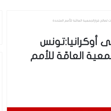
لصالح قرارالجمعية العامّة للأمم المتحدة
 أوكرانيا:تونس
معية العامّة للأمم