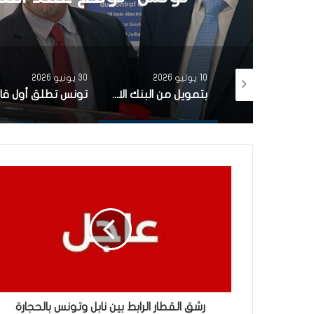
30 يونيو 2026
3 يونيو 2026
بتمويل من البنك الاوروبي للاستثمار شركة ‘نقل تونس’ توقّع عقد اقتناء 18 عربة قطار جديدة من الصين لفائدة خط TGM
تونس تطلق أول قارب صيد كهربائي يعمل بالطاقة الشمسية في المتوسط
رشق القطار الرابط بين نابل وتونس بالحجارة