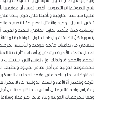
وأوكرانيا من خلال الحوار السياسي والمفاوضات والوسا
شرح لتصويتها اثر التصويت، أكدت تونس أن موقفها يأت
عليها سياستنا الخارجية وتأكيدا على حرص بلادنا على إ
تبقى السبيل الوحيد والأمثل لوضع حدّ للتصعيد والحي
الإنسانية حيث علّمتنا تجارب الماضي البعيد والقريب أنّ
بتسوية كلّ الخلافات وإيجاد الحلول التوافقية لها.فالأ
للتعافي من تداعيات جائحة كوفيد والتأسيس لمرحلة جد
العمل متعدّد الأطراف وتحقيق أهداف “أجندتنا المشتر
الحجم والخطورة. ولذلك، فإنّ تونس التي استبشرت بان
للمجموعة الدولية من أجل تضافر الجهود وتكثيف ا
المفاوضات، بما يساعد على وقف العمليات العسكرية و
الأزمة.وباعتبار أنّ الأمن والسلم الدوليين كلّ لا يتج
بمقياس واحد قائم على أساس مبدإ “الوحدة من أجل
وفقا للمرجعيات الدولية وبناء عالم اكثر عدلا وسلاما و