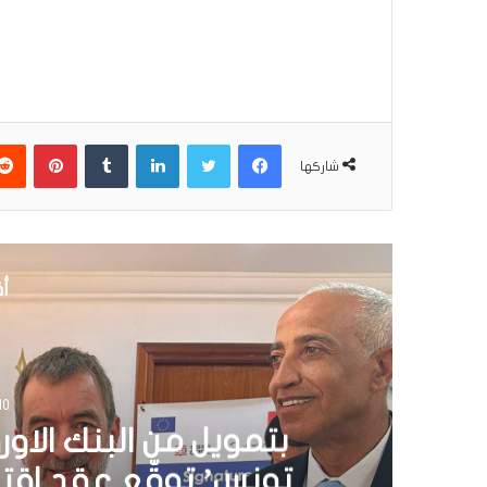
فيسبوك
تويتر
لينكدإن
بينتير
شاركها
أق
30 يونيو 6
تونس تطلق أول قارب ص
الشمسية 