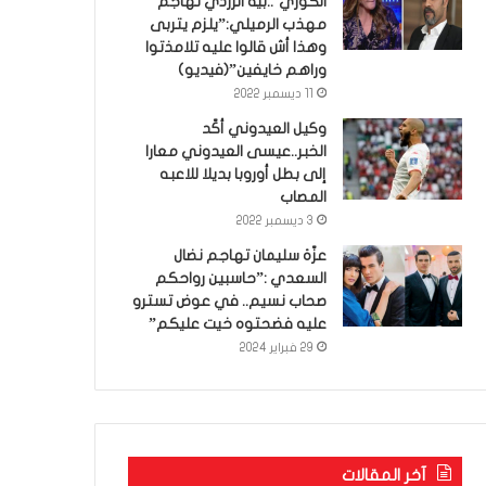
الكوري’..بية الزردي تهاجم
مهذب الرميلي:”يلزم يتربى
وهذا أش قالوا عليه تلامذتوا
وراهم خايفين”(فيديو)
11 ديسمبر 2022
وكيل العيدوني أكّد
الخبر..عيسى العيدوني معارا
إلى بطل أوروبا بديلا للاعبه
المصاب
3 ديسمبر 2022
عزّة سليمان تهاجم نضال
السعدي :”حاسبين رواحكم
صحاب نسيم.. في عوض تسترو
عليه فضحتوه خيت عليكم”
29 فبراير 2024
آخر المقالات