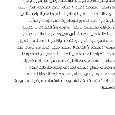
طة وغير ذلك من الوسائل السلمية، وفق بيان الوزارة.و في
ي انتصارا لمقاصد ومبادئ ميثاق الأمم المتّحدة، التي انبنت
نهاء الأزمة باستعمال الوسائل السلمية لفضّ النزاعات، التي
لولة دون مزيد تدهور الأوضاع وتنامي الأزمات والمآسي
 الخيارات العسكرية لا تحلّ أيّة أزمة وأنّ المفاوضات كفيلة
زمة الحالية في أوكرانيا، تأتي في وقت بدأ العالم يتهيأ فيه
يدة قوامها التعاون والتضامن والانخراط الفاعل في تعزيز
كة”.ونعتقد أنّ العالم لا يمكنه تحمّل مزيد من الأزمات بهذا
خراط الأطراف المعنية في الحوار والتفاوض، تجدّد دعوتها
لمساعي لتشجيع هذه الأطراف على مواصلة الاحتكام إلى
حماية الأرواح وتهيئة الظروف لإيجاد حلّ دائم لهذه
زّأ، فقد دعت تونس إلى التعامل مع مختلف القضايا العادلة
 السلام” حتى تتمكن الشعوب من استرداد حقوقها المشروعة
استقرارا.