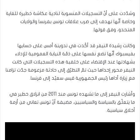
وشدّدت على أنّ التسجيلات المنسوبة لنادية عكاشة خطيرة للغاية
وخاصة أنّها تهدف إلى ضرب علاقات تونس بفرنسا والولايات
المتحدو، وفق قولها.
وكانت رشيدة النيفر قد أكّدت في تدوينة أمس على حسابها
بفيسبوك أنّها تضع نفسها على ذمّة النيابة العمومية للإدلاء
بشهادتها عند الإقتضاء على خلفية هذه التسجيلات التي كانت
النيفر محور إحداها حيث تمّ التطرّق إلى حادثة مزعومة جدّت تزامنا
مع زيارة أداها رئيس الجمهورية قيس سعيّد إلى فرنسا.
وأشارت النيفر إلى ما تشهده تونس منذ 2011 من انزلاق خطير في
ما يتعلّق بالسياسة والسياسيين، مضيفة أنّ تونس تعاني من أزمة
أخلاق سياسية.