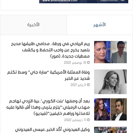
الأشهر
الأخيرة
ريم الرياحي في ورطة.. محامي طليقها مديح
بلعيد يخرج عن واجب التحفظ و يكشف
معطيات جديدة..(صور)
13 نوفمبر 2022
وفاة الممثلة الأمريكية “سارة جاي” وسط تكتم
شديد عن الخبر
2 يناير 2021
بعد أن وصفها ‘بنت الكوري’..بية الزردي تهاجم
مهذب الرميلي:”يلزم يتربى وهذا أش قالوا عليه
تلامذتوا وراهم خايفين”(فيديو)
11 ديسمبر 2022
وكيل العيدوني أكّد الخبر..عيسى العيدوني