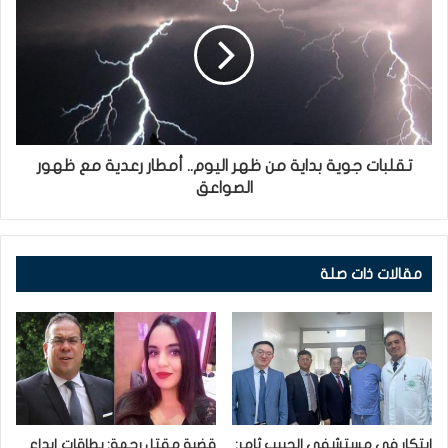
تقلبات جوية بداية من ظهر اليوم.. أمطار رعدية مع ظهور
الصواعق
مقالات ذات صلة
ابتكار في مستشفى الحبيب ثامر:
قضية مقتل رحمة: بطاقات إيداع