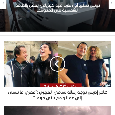
تونس تطلق أول قارب صيد كهربائي يعمل بالطاقة
الشمسية في المتوسط
هاجر إدريس توجّه رسالة لسامي الفهري :"عمري ما ننسى
إلي عملتو مع بنتي مريم.."