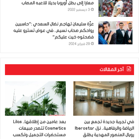
معارا إلى بطل أوروبا بديلا للاعبه المصاب
3 ديسمبر 2022
عزّة سليمان تهاجم نضال السعدي :”حاسبين
رواحكم صحاب نسيم.. في عوض تسترو عليه
فضحتوه خيت عليكم”
29 فبراير 2024
آخر المقالات
في تجربة جديدة تجمع بين
بعد عامين من إطلاقها.. Lilas
الرياضة والرفاهية.. نزل Iberostar
Cosmetics تتصدر مبيعات
رويال المنصور المهدية يطلق
مستحضرات التجميل وتكسب