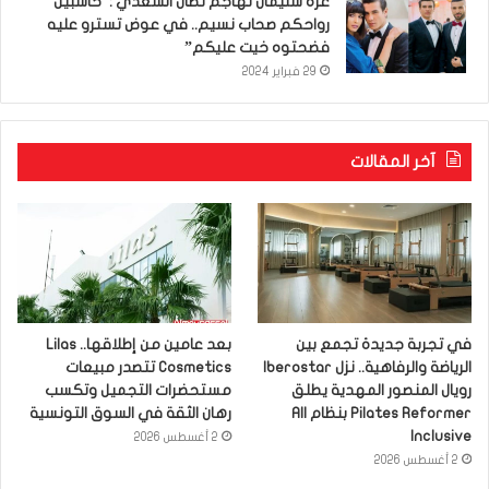
عزّة سليمان تهاجم نضال السعدي :”حاسبين
رواحكم صحاب نسيم.. في عوض تسترو عليه
فضحتوه خيت عليكم”
29 فبراير 2024
آخر المقالات
في تجربة جديدة تجمع بين
بعد عامين من إطلاقها.. Lilas
الرياضة والرفاهية.. نزل Iberostar
Cosmetics تتصدر مبيعات
رويال المنصور المهدية يطلق
مستحضرات التجميل وتكسب
Pilates Reformer بنظام All
رهان الثقة في السوق التونسية
Inclusive
2 أغسطس 2026
2 أغسطس 2026