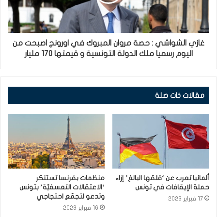
غازي الشواشي : حصة مروان المبروك في اورونج اصبحت من
اليوم رسميا ملك الدولة التونسية و قيمتها 170 مليار
مقالات ذات صلة
ألمانيا تعرب عن ‘قلقها البالغ’ إزاء
منظمات بفرنسا تستنكر
حملة الإيقافات في تونس
‘الاعتقالات التعسفيّة’ بتونس
وتدعو لتجمّع احتجاجي
17 فبراير 2023
16 فبراير 2023