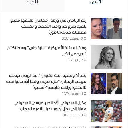
الأشهر
الأخيرة
ريم الرياحي في ورطة.. محامي طليقها مديح
بلعيد يخرج عن واجب التحفظ و يكشف
معطيات جديدة..(صور)
13 نوفمبر 2022
وفاة الممثلة الأمريكية “سارة جاي” وسط تكتم
شديد عن الخبر
2 يناير 2021
بعد أن وصفها ‘بنت الكوري’..بية الزردي تهاجم
مهذب الرميلي:”يلزم يتربى وهذا أش قالوا عليه
تلامذتوا وراهم خايفين”(فيديو)
11 ديسمبر 2022
وكيل العيدوني أكّد الخبر..عيسى العيدوني
معارا إلى بطل أوروبا بديلا للاعبه المصاب
3 ديسمبر 2022