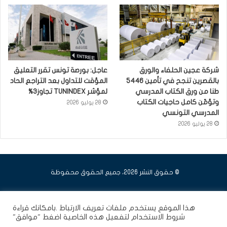
شركة عجين الحلفاء والورق
عاجل: بورصة تونس تقرر التعليق
بالقصرين تنجح في تأمين 5446
المؤقت للتداول بعد التراجع الحاد
طنا من ورق الكتاب المدرسي
لمؤشر TUNINDEX تجاوز3%
وتؤمّن كامل حاجيات الكتاب
28 يوليو 2026
المدرسي التونسي
28 يوليو 2026
© حقوق النشر 2026، جميع الحقوق محفوظة
فيسبوك
يوتيوب
انستقرام
هذا الموقع يستخدم ملفات تعريف الارتباط .بامكانك قراءة
شروط الاستخدام
لتفعيل هذه الخاصية اضغط "موافق"