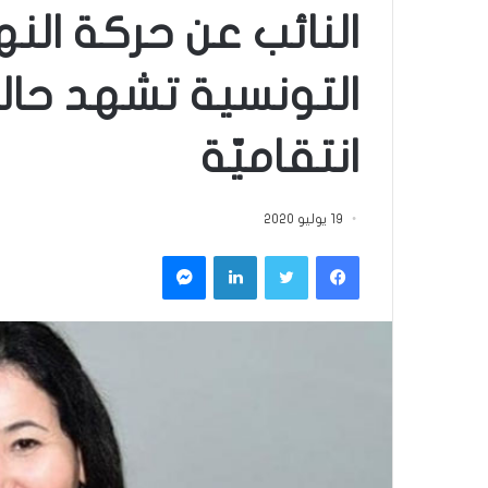
النائب عن حركة النه
التونسية تشهد حالي
انتقاميّة
19 يوليو 2020
فيسبوك
تويتر
لينكدإن
ماسنجر