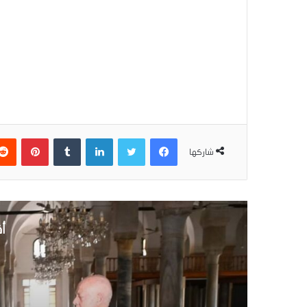
فيسبوك
تويتر
لينكدإن
بينتير
شاركها
أق
10 مايو