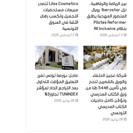
بين الرياضة والرفاهية..
Lilas Cosmetics تتصدر
نزل Iberostar رويال
مبيعات مستحضرات
المنصور المهدية يطلق
التجميل وتكسب رهان
Pilates Reformer
الثقة في السوق
بنظام All Inclusive
التونسية
2 أغسطس 2026
2 أغسطس 2026
شركة عجين الحلفاء
عاجل: بورصة تونس تقرر
والورق بالقصرين تنجح
التعليق المؤقت للتداول
في تأمين 5446 طنا من
بعد التراجع الحاد لمؤشر
ورق الكتاب المدرسي
TUNINDEX تجاوز3%
وتؤمّن كامل حاجيات
28 يوليو 2026
الكتاب المدرسي
التونسي
28 يوليو 2026