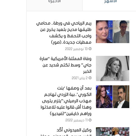
الأشهر
الأخيرة
ريم الرياحي في ورطة.. محامي
طليقها مديح بلعيد يخرج عن
واجب التحفظ و يكشف
معطيات جديدة..(صور)
13 نوفمبر 2022
وفاة الممثلة الأمريكية “سارة
جاي” وسط تكتم شديد عن
الخبر
2 يناير 2021
بعد أن وصفها ‘بنت
الكوري’..بية الزردي تهاجم
مهذب الرميلي:”يلزم يتربى
وهذا أش قالوا عليه تلامذتوا
وراهم خايفين”(فيديو)
11 ديسمبر 2022
وكيل العيدوني أكّد