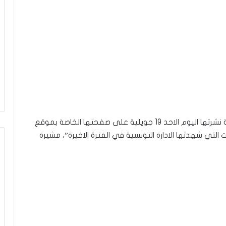
حذّرت النائب عن حركة النهضة حياة عمري في تدوينة نشرتها اليوم الاحد 19 جويلية على صفحتها الخاصة بموقع
 التي شهدتها الادارة التونسية في الفترة الاخيرة”، مشيرة