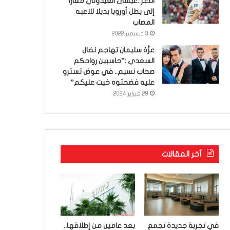
الخبر..عيسى العيدوني معارا
إلى بطل أوروبا بديلا للاعبه
المصاب
3 ديسمبر 2022
عزّة سليمان تهاجم نضال
السعدي :”حاسبين رواحكم
صحاب نسيم.. في عوض تسترو
عليه فضحتوه خيت عليكم”
29 فبراير 2024
آخر المقالات
في تجربة جديدة تجمع
بعد عامين من إطلاقها..