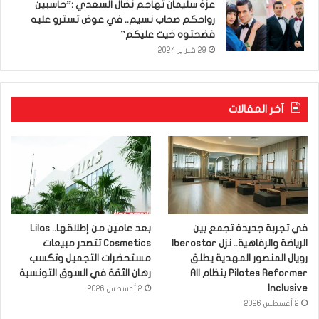
عزّة سليمان تهاجم نضال السعدي :”حاسبين
رواحكم صحاب نسيم.. في عوض تسترو عليه
فضحتوه خيت عليكم”
29 فبراير 2024
آخر المقالات
في تجربة جديدة تجمع بين
بعد عامين من إطلاقها.. Lilas
الرياضة والرفاهية.. نزل Iberostar
Cosmetics تتصدر مبيعات
رويال المنصور المهدية يطلق
مستحضرات التجميل وتكسب
Pilates Reformer بنظام All
رهان الثقة في السوق التونسية
Inclusive
2 أغسطس 2026
2 أغسطس 2026