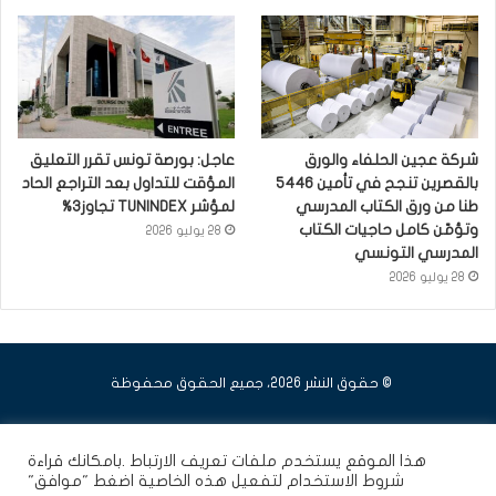
شركة عجين الحلفاء والورق
عاجل: بورصة تونس تقرر التعليق
بالقصرين تنجح في تأمين 5446
المؤقت للتداول بعد التراجع الحاد
طنا من ورق الكتاب المدرسي
لمؤشر TUNINDEX تجاوز3%
وتؤمّن كامل حاجيات الكتاب
28 يوليو 2026
المدرسي التونسي
28 يوليو 2026
© حقوق النشر 2026، جميع الحقوق محفوظة
فيسبوك
يوتيوب
انستقرام
هذا الموقع يستخدم ملفات تعريف الارتباط .بامكانك قراءة
شروط الاستخدام
لتفعيل هذه الخاصية اضغط "موافق"