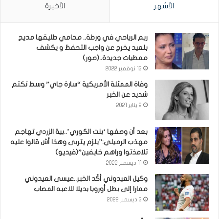
الأشهر
الأخيرة
ريم الرياحي في ورطة.. محامي طليقها مديح
بلعيد يخرج عن واجب التحفظ و يكشف
معطيات جديدة..(صور)
13 نوفمبر 2022
وفاة الممثلة الأمريكية “سارة جاي” وسط تكتم
شديد عن الخبر
2 يناير 2021
بعد أن وصفها ‘بنت الكوري’..بية الزردي تهاجم
مهذب الرميلي:”يلزم يتربى وهذا أش قالوا عليه
تلامذتوا وراهم خايفين”(فيديو)
11 ديسمبر 2022
وكيل العيدوني أكّد الخبر..عيسى العيدوني
معارا إلى بطل أوروبا بديلا للاعبه المصاب
3 ديسمبر 2022