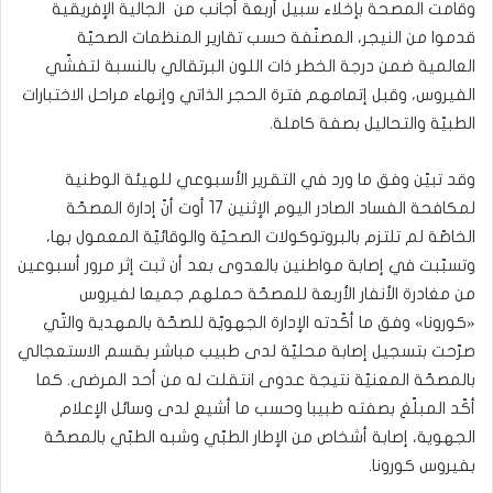
وقامت المصحة بإخلاء سبيل أربعة أجانب من الجالية الإفريقية
قدموا من النيجر، المصنّفة حسب تقارير المنظمات الصحيّة
العالمية ضمن درجة الخطر ذات اللون البرتقالي بالنسبة لتفشّي
الفيروس، وقبل إتمامهم فترة الحجر الذاتي وإنهاء مراحل الاختبارات
الطبيّة والتحاليل بصفة كاملة.
وقد تبيّن وفق ما ورد في التقرير الأسبوعي للهيئة الوطنية
لمكافحة الفساد الصادر اليوم الإثنين 17 أوت أنّ إدارة المصحّة
الخاصّة لم تلتزم بالبروتوكولات الصحيّة والوقائيّة المعمول بها،
وتسبّبت في إصابة مواطنين بالعدوى بعد أن ثبت إثر مرور أسبوعين
من مغادرة الأنفار الأربعة للمصحّة حملهم جميعا لفيروس
«كورونا» وفق ما أكّدته الإدارة الجهويّة للصحّة بالمهدية والتّي
صرّحت بتسجيل إصابة محليّة لدى طبيب مباشر بقسم الاستعجالي
بالمصحّة المعنيّة نتيجة عدوى انتقلت له من أحد المرضى. كما
أكّد المبلّغ بصفته طبيبا وحسب ما أشيع لدى وسائل الإعلام
الجهوية، إصابة أشخاص من الإطار الطبّي وشبه الطبّي بالمصحّة
بفيروس كورونا.