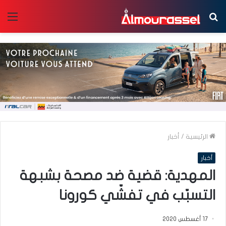
بحث
الق
عن
الرئيسية
/
أخبار
أخبار
المهدية: قضية ضد مصحة بشبهة
التسبّب في تفشّي كورونا
17 أغسطس 2020