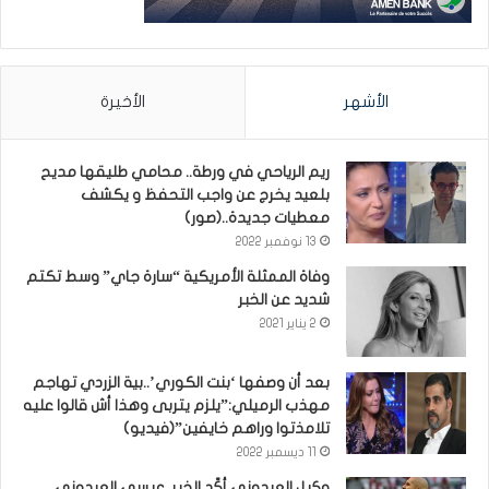
الأشهر
الأخيرة
ريم الرياحي في ورطة.. محامي طليقها مديح
بلعيد يخرج عن واجب التحفظ و يكشف
معطيات جديدة..(صور)
13 نوفمبر 2022
وفاة الممثلة الأمريكية “سارة جاي” وسط تكتم
شديد عن الخبر
2 يناير 2021
بعد أن وصفها ‘بنت الكوري’..بية الزردي تهاجم
مهذب الرميلي:”يلزم يتربى وهذا أش قالوا عليه
تلامذتوا وراهم خايفين”(فيديو)
11 ديسمبر 2022
وكيل العيدوني أكّد الخبر..عيسى العيدوني