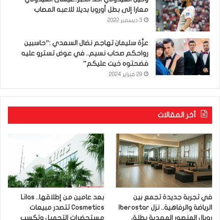
معارا إلى بطل أوروبا بديلا للاعبه المصاب
3 ديسمبر 2022
عزّة سليمان تهاجم نضال السعدي :”حاسبين
رواحكم صحاب نسيم.. في عوض تسترو عليه
فضحتوه خيت عليكم”
29 فبراير 2024
آخر المقالات
في تجربة جديدة تجمع بين
بعد عامين من إطلاقها.. Lilas
الرياضة والرفاهية.. نزل Iberostar
Cosmetics تتصدر مبيعات
رويال المنصور المهدية يطلق
مستحضرات التجميل وتكسب