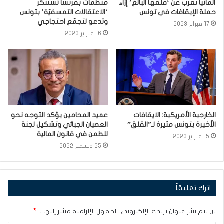
ألمانيا تعرب عن ‘قلقها البالغ’ إزاء
منظمات بفرنسا تستنكر
حملة الإيقافات في تونس
‘الاعتقالات التعسفيّة’ بتونس
وتدعو لتجمّع احتجاجي
17 فبراير 2023
16 فبراير 2023
الخارجية الأمريكية: الايقافات
عميد المحامين يؤكد التوجه نحو
الأخيرة بتونس مثيرة لـ”القلق”
العصيان الجبائي وتشكيل لجنة
للطعن في قانون المالية
15 فبراير 2023
25 ديسمبر 2022
اترك تعليقاً
لن يتم نشر عنوان بريدك الإلكتروني.
الحقول الإلزامية مشار إليها بـ
*