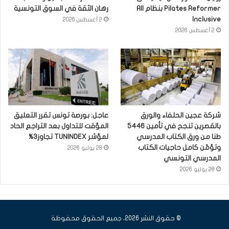
Pilates Reformer بنظام All
رهان الثقة في السوق التونسية
Inclusive
2 أغسطس 2026
2 أغسطس 2026
شركة عجين الحلفاء والورق
عاجل: بورصة تونس تقرر التعليق
بالقصرين تنجح في تأمين 5446
المؤقت للتداول بعد التراجع الحاد
طنا من ورق الكتاب المدرسي
لمؤشر TUNINDEX تجاوز3%
وتؤمّن كامل حاجيات الكتاب
28 يوليو 2026
المدرسي التونسي
28 يوليو 2026
© حقوق النشر 2026، جميع الحقوق محفوظة