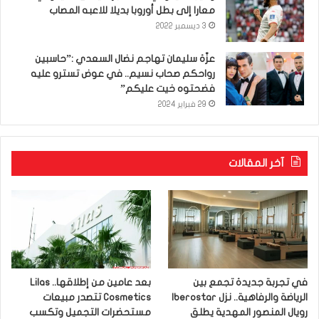
معارا إلى بطل أوروبا بديلا للاعبه المصاب
3 ديسمبر 2022
عزّة سليمان تهاجم نضال السعدي :”حاسبين
رواحكم صحاب نسيم.. في عوض تسترو عليه
فضحتوه خيت عليكم”
29 فبراير 2024
آخر المقالات
في تجربة جديدة تجمع بين
بعد عامين من إطلاقها.. Lilas
الرياضة والرفاهية.. نزل Iberostar
Cosmetics تتصدر مبيعات
رويال المنصور المهدية يطلق
مستحضرات التجميل وتكسب