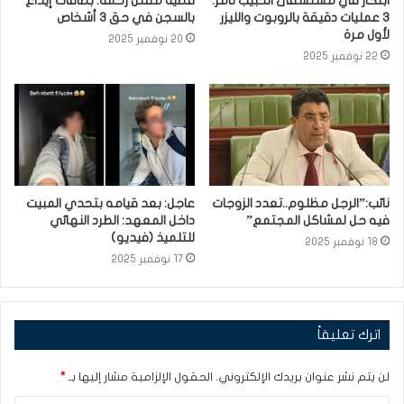
ابتكار في مستشفى الحبيب ثامر:
قضية مقتل رحمة: بطاقات إيداع
3 عمليات دقيقة بالروبوت والليزر
بالسجن في حق 3 أشخاص
لأول مرة
20 نوفمبر 2025
22 نوفمبر 2025
نائب:”الرجل مظلوم..تعدد الزوجات
عاجل: بعد قيامه بتحدي المبيت
فيه حل لمشاكل المجتمع”
داخل المعهد: الطرد النهائي
للتلميذ (فيديو)
18 نوفمبر 2025
17 نوفمبر 2025
اترك تعليقاً
لن يتم نشر عنوان بريدك الإلكتروني.
الحقول الإلزامية مشار إليها بـ
*