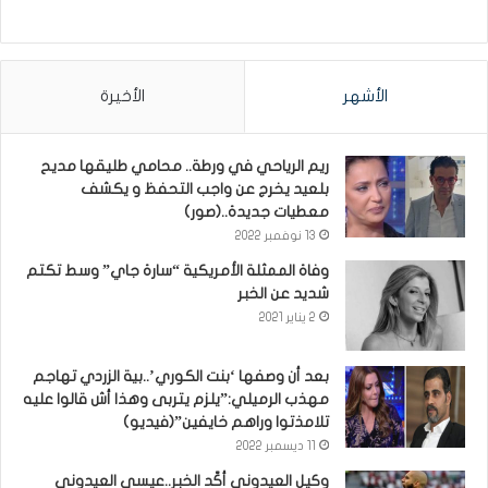
الأشهر
الأخيرة
ريم الرياحي في ورطة.. محامي طليقها مديح
بلعيد يخرج عن واجب التحفظ و يكشف
معطيات جديدة..(صور)
13 نوفمبر 2022
وفاة الممثلة الأمريكية “سارة جاي” وسط تكتم
شديد عن الخبر
2 يناير 2021
بعد أن وصفها ‘بنت الكوري’..بية الزردي تهاجم
مهذب الرميلي:”يلزم يتربى وهذا أش قالوا عليه
تلامذتوا وراهم خايفين”(فيديو)
11 ديسمبر 2022
وكيل العيدوني أكّد الخبر..عيسى العيدوني