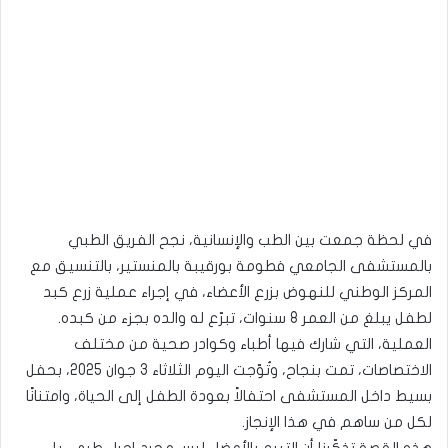
في لحظة جمعت بين الطب والإنسانية، نجح الفريق الطبي
بالمستشفى الجامعي فطومة بورقيبة بالمنستير، بالتنسيق مع
المركز الوطني للنهوض بزرع الأعضاء، في إجراء عملية زرع كبد
لطفل يبلغ من العمر 8 سنوات، تبرّع له والده بجزء من كبده.
العملية، التي شارك فيها أطباء وكوادر صحية من مختلف
الاختصاصات، تمت بنجاح، وتُوّجت اليوم الثلاثاء 3 جوان 2025، بحفل
بسيط داخل المستشفى احتفالاً بعودة الطفل إلى الحياة، وامتنانًا
لكل من ساهم في هذا الإنجاز.
هذه القصة تذكّرنا أن التبرع بالأعضاء ليس مجرد إجراء طبي، بل