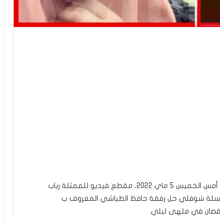
تداولت صفحات مواقع التواصل الإجتماعي مساء يوم أمس الخميس 5 ماي 2022، مقطع فيديو للممثلة رباب
سلسلة شوفلي حل رفقة حافظ الطياشي المعروف ب
يرقصان في ملهى ليلي.