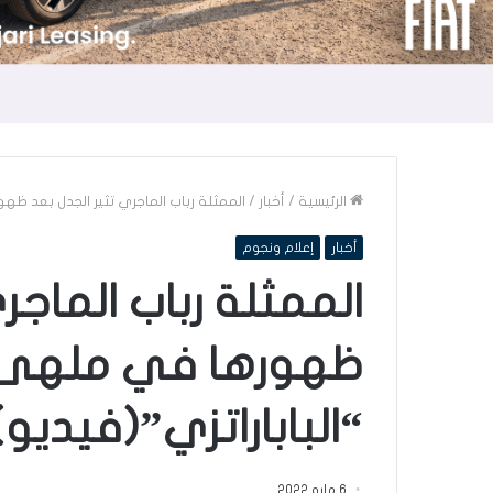
الرئيسية
/
أخبار
/
الممثلة رباب الماجري تثير الجدل بعد ظه
أخبار
إعلام ونجوم
الممثلة رباب الماجر
ظهورها في ملهى 
“الباباراتزي”(فيديو)
6 مايو 2022