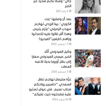
جاي” وسط تكتم شديد عن
الخبر
2 يناير 2021
بعد أن وصفها ‘بنت
الكوري’..بية الزردي تهاجم
مهذب الرميلي:”يلزم يتربى
وهذا أش قالوا عليه تلامذتوا
وراهم خايفين”(فيديو)
11 ديسمبر 2022
وكيل العيدوني أكّد
الخبر..عيسى العيدوني معارا
إلى بطل أوروبا بديلا للاعبه
المصاب
3 ديسمبر 2022
عزّة سليمان تهاجم نضال
السعدي :”حاسبين رواحكم
صحاب نسيم.. في عوض تسترو
عليه فضحتوه خيت عليكم”
29 فبراير 2024