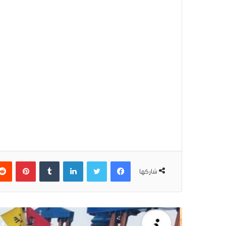
فيسبوك
تويتر
لينكدإن
بينتير
شاركها