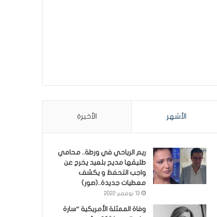
الأشهر
الأخيرة
ريم الرياحي في ورطة.. محامي
طليقها مديح بلعيد يخرج عن
واجب التحفظ و يكشف
معطيات جديدة..(صور)
13 نوفمبر 2022
وفاة الممثلة الأمريكية “سارة