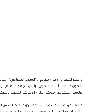
واعتبر المغزاوي في تصريح لـ”الشارع المغاربي” الي
بالقول “الامور الت مرة اخرى لرئيس الجمهورية قيس 
لرئاسة الحكومة ،مؤكدا على ان حركة الشعب دفعت 
وتابع” حركة الشعب ورئيس الجمهورية نصحنا الياس ال
وآلت الامور لرئيس الجمهورية مجددا وبذلك لم يعد 