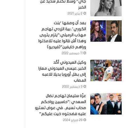
جاي” وسط تكتم شديد عن
الخبر
2 يناير 2021
بعد أن وصفها ‘بنت
الكوري’..بية الزردي تهاجم
مهذب الرميلي:”يلزم يتربى
وهذا أش قالوا عليه تلامذتوا
وراهم خايفين”(فيديو)
11 ديسمبر 2022
وكيل العيدوني أكّد
الخبر..عيسى العيدوني معارا
إلى بطل أوروبا بديلا للاعبه
المصاب
3 ديسمبر 2022
عزّة سليمان تهاجم نضال
السعدي :”حاسبين رواحكم
صحاب نسيم.. في عوض تسترو
عليه فضحتوه خيت عليكم”
29 فبراير 2024