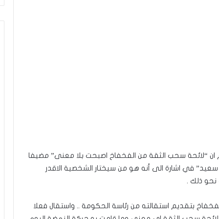
وم ان “لائحة سحب الثقة من الفخفاخ اصبحت بلا معنى” مضيفا
سعيد” في اشارة الى أنه هو من سيختار الشخصية الاقدر
نحو ذلك .
فخفاخ بتقديم استقالته من رئاسة الحكومة .. واستقال فعلا
للائحة سحب الثقة اي معنى وما قامت به حركة النهضة اليوم