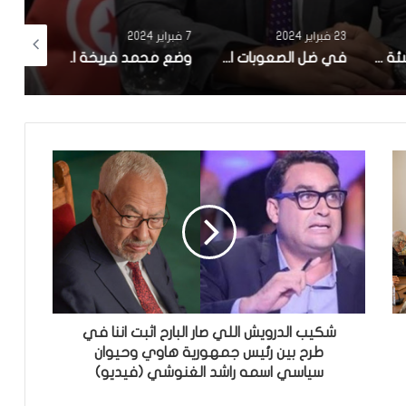
23 فبراير 2024
7 فبراير 2024
17 يناير 2024
صنعت شركة ناشئة تونسية.. بلدية سوسة تنطلق في تجربة ‘zigofiltre’
في ضل الصعوبات الاقتصادية : تاخر كبير في الاعلان عن تركيبة الهيئة الوطنية للصلح الجزائي وانطلاق اشغالها
وضع محمد فريخة الصحي صعب ونقله الي المستشفى
شكيب الدرويش اللي صار البارح اثبت اننا في
طرح بين رئيس جمهورية هاوي وحيوان
سياسي اسمه راشد الغنوشي (فيديو)