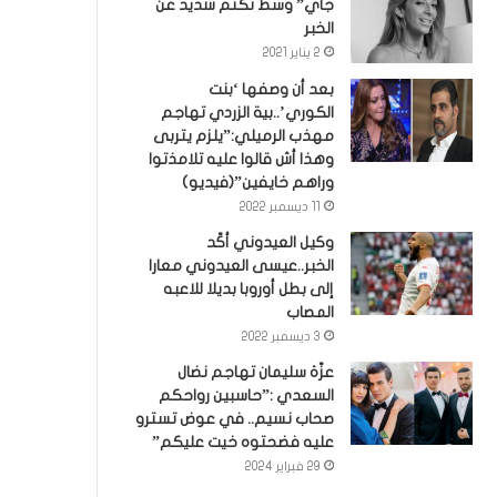
جاي” وسط تكتم شديد عن
الخبر
2 يناير 2021
بعد أن وصفها ‘بنت
الكوري’..بية الزردي تهاجم
مهذب الرميلي:”يلزم يتربى
وهذا أش قالوا عليه تلامذتوا
وراهم خايفين”(فيديو)
11 ديسمبر 2022
وكيل العيدوني أكّد
الخبر..عيسى العيدوني معارا
إلى بطل أوروبا بديلا للاعبه
المصاب
3 ديسمبر 2022
عزّة سليمان تهاجم نضال
السعدي :”حاسبين رواحكم
صحاب نسيم.. في عوض تسترو
عليه فضحتوه خيت عليكم”
29 فبراير 2024