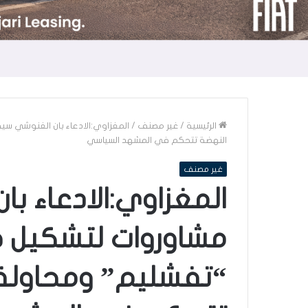
الرئيسية
/
غير مصنف
/
المغزاوي:الادعاء بان الغنوشي س
النهضة تتحكم في المشهد السياسي
غير مصنف
المغزاوي:الادعاء ب
مشاوروات لتشكيل
“تفشليم” ومحاولة ا