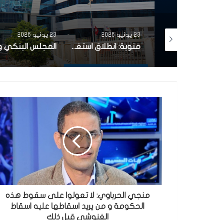
23 يونيو 2026
23 يونيو 2026
تتويج بنك الBIAT من قبل Global Finance كافضل بنك في لسوق الصرف بتونس
منوبة: انطلاق استغلال محطة إرسال راديوية للإنترنات عالية التدفق بمنطقة الدريجات ببرج العامري
منجي الحرباوي: لا تعولوا على سقوط هذه
الحكومة و من يريد اسقاطها عليه اسقاط
الغنوشي قبل ذلك