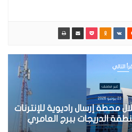
يست
Odnoklassniki
بوكيت
مشاركة عبر البريد
طباعة
رأ التالي
غير مصنف
202
حطة إرسال راديوية للإنترنات
 الدريجات ببرج العامري