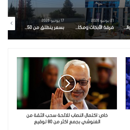
21 يونيو 2026
17 يونيو 2026
3 يونيو 2026
المجلس البنكي والمالي: الإضراب القطاعي في البنوك ومؤسسات التامين غير مبرر بعد صرف الزيادات بعنوان سنة 2026 وندعو إلى ضمان استمرارية الخدمات
فرقة الأبحاث ومكافحة التهرب الجبائي تطلق تحقيق في شبهات تلاعب بالأسعار في قطاع إنتاج الملح تشمل 14 شركة ناشطة بالمجال ..
بسعر ينطلق من 54.950 ألف دينار.. السيارة الكهربائية MG4 URBAN تدخل السوق التونسية بمدى يصل إلى 420 كلم وتجهيزات متطورة
خاص: اكتمال النصاب للائحة سحب الثقة من
الغنوشي بجمع اكثر من 80 توقيع