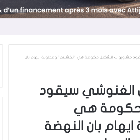
يقود مشاوروات لتشكيل حكومة هي “تفشليم” ومحاولة ايهام بان
ان الغنوشي سيقود
 حكومة هي
يهام بان النهضة