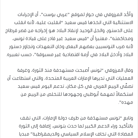
وأكّد المرزوقي في حوار لموقع ”عربي بوست”، أن الإجراءات
الاستثنائية التي اتخذها قيس سعيد “انقلبت عليه، لأنه انقلب
على الدستور، والحل الوحيد لإنقاذ البلاد هو إخراجه من قصر قرطاج
ومحاكمته”، معتبرا أن “قيس سعيد غير قادر على قيادة تونس،
لأنه ضرب التونسيين بعضهم البعض وخان التعهدات وتجاوز دستور
البلاد وأدخل البلاد في أزمة اقتصادية غير مسبوقة”، حسب تعبيره.
وقال المرزوقي “تونس أصبحت مستهدفة منذ الثورة، وغرفة
العمليات التي تديرها الإمارات العربية المتحدة، والتي استطاعت أن
تصفِّي الربيع العربي في كل مكان، تدعم اليوم قيس سعيد
استكمالاً لمهمة أبوظبي وجهودها للتخلص من الربيع من
مهده”.
وتابع “تونس مستهدَفة من طرف دولة الإمارات، التي تقف
بالتأكيد وراء الدعم الكبير لما حدث بتونس، إضافة إلى الثورة
المضادة التي تخاف الإسلام السياسي والديمقراطية” مبديا