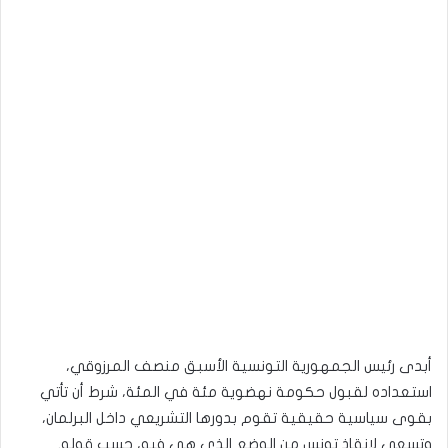
أبدى رئيس الجمهورية التونسية الأسبق منصف المرزوقي،
استعداده لقبول حكومة نهضوية مئة في المئة، شرط أن تأتي
بقوى سياسية حقيقية تقوم بدورها التشريعي داخل البرلمان،
وتسعى لإنقاذ تونس من الوضع الذي هي فيه، حسب قوله.