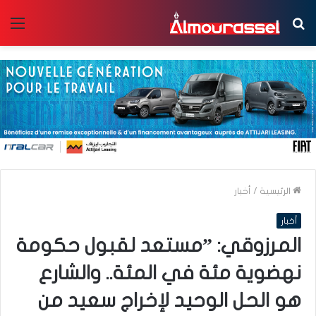
بحث
الق
عن
الرئيسية
/
أخبار
أخبار
المرزوقي: ”مستعد لقبول حكومة
نهضوية مئة في المئة.. والشارع
هو الحل الوحيد لإخراج سعيد من