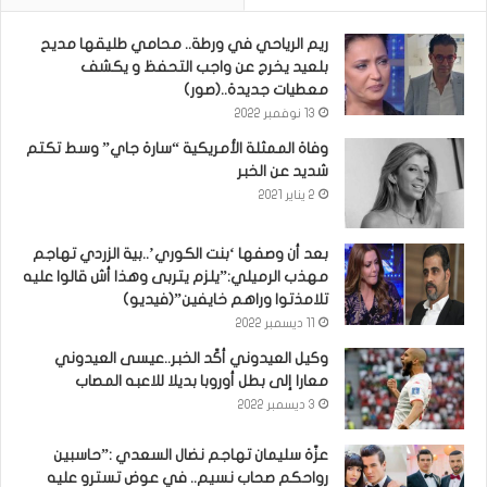
ريم الرياحي في ورطة.. محامي طليقها مديح
بلعيد يخرج عن واجب التحفظ و يكشف
معطيات جديدة..(صور)
13 نوفمبر 2022
وفاة الممثلة الأمريكية “سارة جاي” وسط تكتم
شديد عن الخبر
2 يناير 2021
بعد أن وصفها ‘بنت الكوري’..بية الزردي تهاجم
مهذب الرميلي:”يلزم يتربى وهذا أش قالوا عليه
تلامذتوا وراهم خايفين”(فيديو)
11 ديسمبر 2022
وكيل العيدوني أكّد الخبر..عيسى العيدوني
معارا إلى بطل أوروبا بديلا للاعبه المصاب
3 ديسمبر 2022
عزّة سليمان تهاجم نضال السعدي :”حاسبين
رواحكم صحاب نسيم.. في عوض تسترو عليه