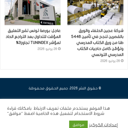
شركة عجين الحلفاء والورق
عاجل: بورصة تونس تقرر التعليق
بالقصرين تنجح في تأمين 5446
المؤقت للتداول بعد التراجع الحاد
طنا من ورق الكتاب المدرسي
لمؤشر TUNINDEX تجاوز3%
وتؤمّن كامل حاجيات الكتاب
28 يوليو 2026
المدرسي التونسي
28 يوليو 2026
© حقوق النشر 2026، جميع الحقوق محفوظة
فيسبوك
يوتيوب
انستقرام
هذا الموقع يستخدم ملفات تعريف الارتباط .بامكانك قراءة
شروط الاستخدام
لتفعيل هذه الخاصية اضغط "موافق"
إعدادات الكوكيز
موافق