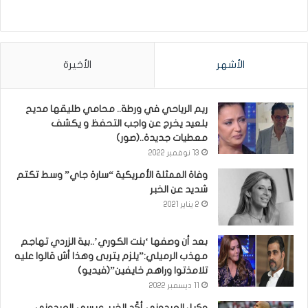
الأشهر
الأخيرة
ريم الرياحي في ورطة.. محامي طليقها مديح
بلعيد يخرج عن واجب التحفظ و يكشف
معطيات جديدة..(صور)
13 نوفمبر 2022
وفاة الممثلة الأمريكية “سارة جاي” وسط تكتم
شديد عن الخبر
2 يناير 2021
بعد أن وصفها ‘بنت الكوري’..بية الزردي تهاجم
مهذب الرميلي:”يلزم يتربى وهذا أش قالوا عليه
تلامذتوا وراهم خايفين”(فيديو)
11 ديسمبر 2022
وكيل العيدوني أكّد الخبر..عيسى العيدوني