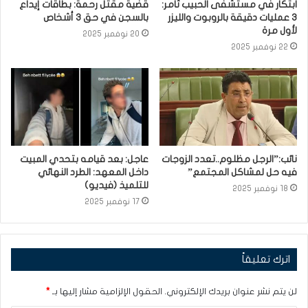
ابتكار في مستشفى الحبيب ثامر:
قضية مقتل رحمة: بطاقات إيداع
3 عمليات دقيقة بالروبوت والليزر
بالسجن في حق 3 أشخاص
لأول مرة
20 نوفمبر 2025
22 نوفمبر 2025
نائب:”الرجل مظلوم..تعدد الزوجات
عاجل: بعد قيامه بتحدي المبيت
فيه حل لمشاكل المجتمع”
داخل المعهد: الطرد النهائي
للتلميذ (فيديو)
18 نوفمبر 2025
17 نوفمبر 2025
اترك تعليقاً
لن يتم نشر عنوان بريدك الإلكتروني.
الحقول الإلزامية مشار إليها بـ
*