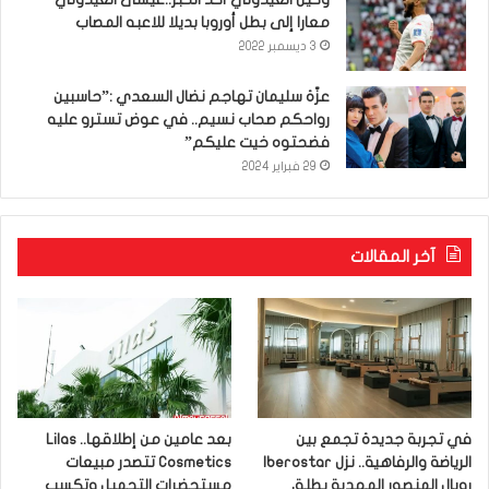
معارا إلى بطل أوروبا بديلا للاعبه المصاب
3 ديسمبر 2022
عزّة سليمان تهاجم نضال السعدي :”حاسبين
رواحكم صحاب نسيم.. في عوض تسترو عليه
فضحتوه خيت عليكم”
29 فبراير 2024
آخر المقالات
في تجربة جديدة تجمع بين
بعد عامين من إطلاقها.. Lilas
الرياضة والرفاهية.. نزل Iberostar
Cosmetics تتصدر مبيعات
رويال المنصور المهدية يطلق
مستحضرات التجميل وتكسب