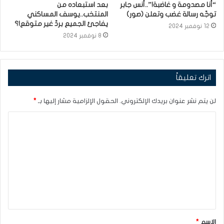
“أنا مصدومة و غاضبة!”..أنس جابر
بعد استبعاده من
توجّه رسالة غضب وتعلن (صور)
المنتخب..يوسف المساكني
يفاجئ الجميع بردّ غير متوقع!؟
12 نوفمبر 2024
8 نوفمبر 2024
اترك تعليقاً
لن يتم نشر عنوان بريدك الإلكتروني.
الحقول الإلزامية مشار إليها بـ
*
ا
ل
ت
ع
ل
ي
ق
الاسم
*
*