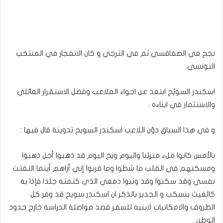
نجح في الصفاقسي ثم في الترجي و كان الانفجار في المنتخب
التونسي.
اسكندر السويّح ابتعد عن اجواء الملاعب وفضل الاستقرار العائلي
والاستثمار في ابناءه .
و في هذا السياق دوّن اللاعب اسكندر السويح تدوينة قال فيها :
بالأمس كانوا ملء منزلنا واليوم ويح اليوم قد ذهبوا أجل ذهبوا
ومسكنهم في القلب ما شطوا وما قربوا إني أراهم أينما التفتت
نفسي وقد سكنوا وقد وثبوا دمعي الذي كتمته جلدا فإذا به
كالغيث ينسكب و الجدير بالذكر ان اسكندر سويح قد وفر كل
الظروف والامكانيات لابنيه للسفر قصد مواصلة الدراسة خارج حدود
الوطن .