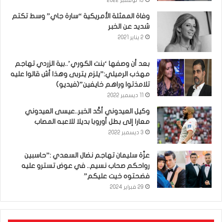
13 نوفمبر 2022
وفاة الممثلة الأمريكية “سارة جاي” وسط تكتم
شديد عن الخبر
2 يناير 2021
بعد أن وصفها ‘بنت الكوري’..بية الزردي تهاجم
مهذب الرميلي:”يلزم يتربى وهذا أش قالوا عليه
تلامذتوا وراهم خايفين”(فيديو)
11 ديسمبر 2022
وكيل العيدوني أكّد الخبر..عيسى العيدوني
معارا إلى بطل أوروبا بديلا للاعبه المصاب
3 ديسمبر 2022
عزّة سليمان تهاجم نضال السعدي :”حاسبين
رواحكم صحاب نسيم.. في عوض تسترو عليه
فضحتوه خيت عليكم”
29 فبراير 2024